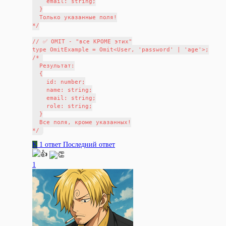
    email: string;

  }

  Только указанные поля!

*/

// ✅ OMIT - "все КРОМЕ этих"

type OmitExample = Omit<User, 'password' | 'age'>;

/* 

  Результат:

  {

    id: number;

    name: string;

    email: string;

    role: string;

  }

  Все поля, кроме указанных!

K
1 ответ
Последний ответ
1