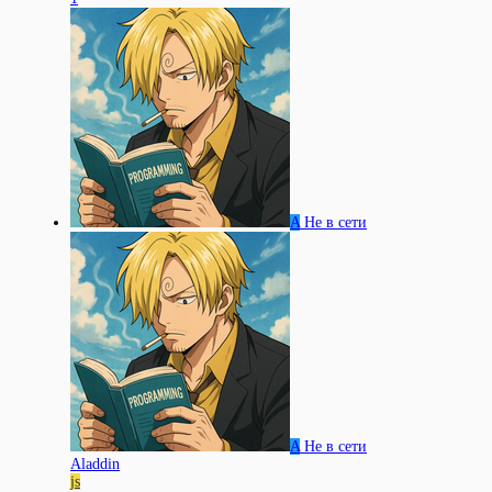
A
Не в сети
A
Не в сети
Aladdin
js