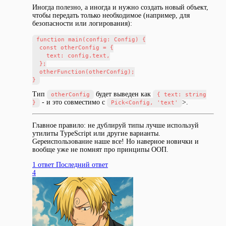
Иногда полезно, а иногда и нужно создать новый объект,
чтобы передать только необходимое (например, для
безопасности или логирования):
function main(config: Config) {

  const otherConfig = {

    text: config.text,

  };

  otherFunction(otherConfig);

Тип
будет выведен как
otherConfig
{ text: string
- и это совместимо с
>.
}
Pick<Config, 'text'
Главное правило: не дублируй типы лучше используй
утилиты TypeScript или другие варианты.
Gереиспользование наше все! Но наверное новички и
вообще уже не помнят про принципы ООП.
1 ответ
Последний ответ
4