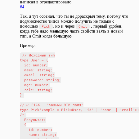
написал в
отредактировано
#4
Так, я тут осознал, что ты не дораскрыл тему, потому что
подмножество типов можно получить не только с
помошью
, но и через
, первый удобен,
Pick
Omit
когда тебе надо
меньшую
часть свойств взять в новый
тип, а Omit когда
большую
Пример:
// Исходный тип

type User = {

  id: number;

  name: string;

  email: string;

  password: string;

  age: number;

  role: string;

};

// ✅ PICK - "возьми ЭТИ поля"

type PickExample = Pick<User, 'id' | 'name' | 'email'>;
/* 

  Результат:

  {

    id: number;

    name: string;
