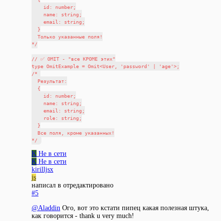
    id: number;

    name: string;

    email: string;

  }

  Только указанные поля!

*/

// ✅ OMIT - "все КРОМЕ этих"

type OmitExample = Omit<User, 'password' | 'age'>;

/* 

  Результат:

  {

    id: number;

    name: string;

    email: string;

    role: string;

  }

  Все поля, кроме указанных!

K
Не в сети
K
Не в сети
kirilljsx
js
написал в
отредактировано
#5
@
Aladdin
Ого, вот это кстати пипец какая полезная штука,
как говорится - thank u very much!