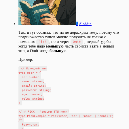
A
Aladdin
Так, я тут осознал, что ты не дораскрыл тему, потому что
подмножество типов можно получить не только с
помошью
, но и через
, первый удобен,
Pick
Omit
когда тебе надо
меньшую
часть свойств взять в новый
тип, а Omit когда
большую
Пример:
// Исходный тип

type User = {

  id: number;

  name: string;

  email: string;

  password: string;

  age: number;

  role: string;

};

// ✅ PICK - "возьми ЭТИ поля"

type PickExample = Pick<User, 'id' | 'name' | 'email'>;

/* 

  Результат:

  {
