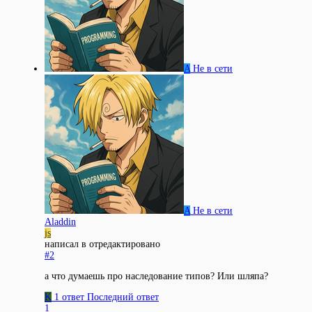
A
Не в сети
A
Не в сети
Aladdin
js
написал в
отредактировано
#2
а что думаешь про наследование типов? Или шляпа?
K
1 ответ
Последний ответ
1