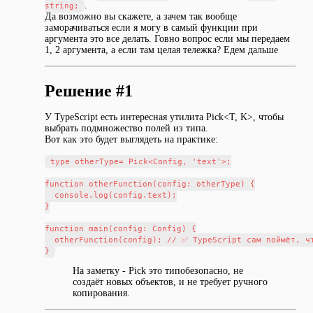
.
string;
Да возможно вы скажете, а зачем так вообще
заморачиваться если я могу в самый функции при
аргумента это все делать. Говно вопрос если мы передаем
1, 2 аргумента, а если там целая тележка? Едем дальше
Решение #1
У TypeScript есть интересная утилита Pick<T, K>, чтобы
выбрать подмножество полей из типа.
Вот как это будет выглядеть на практике:
type otherType= Pick<Config, 'text'>;

function otherFunction(config: otherType) {

  console.log(config.text);

}

function main(config: Config) {

  otherFunction(config); // ✅ TypeScript сам поймёт, чт
На заметку - Pick это типобезопасно, не
создаёт новых объектов, и не требует ручного
копирования.