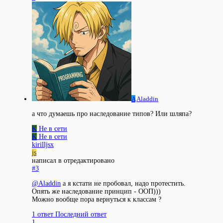
A
Aladdin
а что думаешь про наследование типов? Или шляпа?
K
Не в сети
K
Не в сети
kirilljsx
js
написал в
отредактировано
#3
@
Aladdin
а я кстати не пробовал, надо протестить.
Опять же наследование принцип - ООП)))
Можно вообще пора вернуться к классам ?
1 ответ
Последний ответ
1