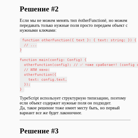
Решение #2
Если мы не можем менять тип ёotherFunctionё, но можем
передавать только нужные поля просто передаем объект с
нужными ключами:
function otherFunction({ text }: { text: string; }) {

  // ...

}

function main(config: Config) {

  otherFunction(config); // ✅ тоже сработает! (config с
  // ИЛИ явно:

  otherFunction({

    text: config.text,

  });

TypeScript использует структурную типизацию, поэтому
если объект содержит нужные поля он подходит.
Да, такое решение тоже имеет месту быть, но первый
вариант все же будет лаконичнее.
Решение #3