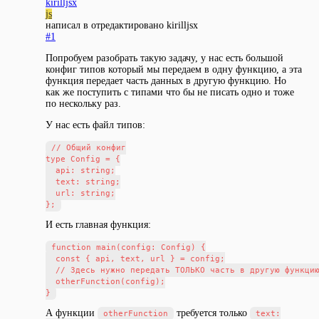
kirilljsx
js
написал в
отредактировано kirilljsx
#1
Попробуем разобрать такую задачу, у нас есть большой
конфиг типов который мы передаем в одну функцию, а эта
функция передает часть данных в другую функцию. Но
как же поступить с типами что бы не писать одно и тоже
по нескольку раз.
У нас есть файл типов:
// Общий конфиг

type Config = {

  api: string;

  text: string;

  url: string;

И есть главная функция:
function main(config: Config) {

  const { api, text, url } = config;

  // Здесь нужно передать ТОЛЬКО часть в другую функцию
  otherFunction(config);

А функции
требуется только
otherFunction
text: