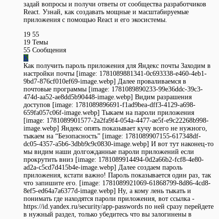
задай вопросы и получи ответы от сообщества разработчиков
React. Узнай, как создавать мощные и масштабируемые
приложения с помощью React и его экосистемы.
19
55
19
Темы
55
Сообщения
K
Как получить пароль приложения для Яндекс почты Заходим в
настройки почты [image: 1781089881341-0c693338-e460-4eb1-
9bd7-876cf010ef69-image.webp] Далее проваливаемся в
почтовые программы [image: 1781089890233-99e36ddc-39c3-
474d-aa52-ae8dd5b90448-image.webp] Видим разрашения
доступов [image: 1781089896691-f1ad9bea-dff3-4129-a698-
659fa057c06f-image.webp] Тыкаем на пароли приложения
[image: 1781089901577-2a2fa9f4-054a-4477-ae5f-e9c22268b998-
image.webp] Яндекс опять показывает кучу всего не нужного,
тыкаем на “Безопасность” [image: 1781089907155-617348df-
dc05-4357-a5b6-3dbb9c9c0830-image.webp] И вот тут наконец-то
мы видим наши долгожданные пароли приложений если
прокрутить вниз [image: 1781089914494-0d2a66b2-fcf8-4e80-
ad2a-c5cd7d415b4e-image.webp] Далее создаем пароль
приложения, кстати важно! Пароль показывается один раз, так
что запишите его. [image: 1781089921069-61868799-8d86-4cd8-
8ef5-ed64a7a6377d-image.webp] Ну, а кому лень тыкать и
понимать где находятся пароли приложения, вот ссылка -
https://id.yandex.ru/security/app-passwords по ней сразу перейдете
в нужный раздел, только убедитесь что вы залогинены в