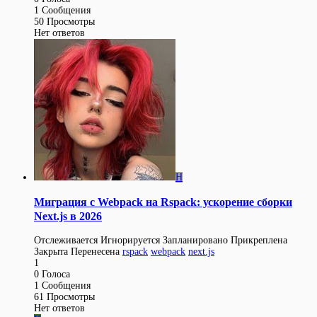
1
Сообщения
50
Просмотры
Нет ответов
H
Миграция с Webpack на Rspack: ускорение сборки
Next.js в 2026
Отслеживается
Игнорируется
Запланировано
Прикреплена
Закрыта
Перенесена
rspack
webpack
next.js
1
0
Голоса
1
Сообщения
61
Просмотры
Нет ответов