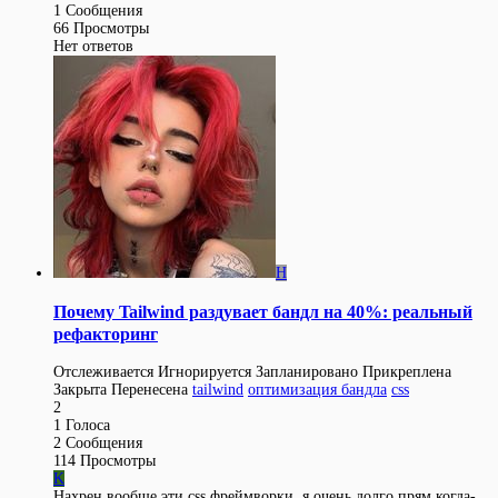
1
Сообщения
66
Просмотры
Нет ответов
H
Почему Tailwind раздувает бандл на 40%: реальный
рефакторинг
Отслеживается
Игнорируется
Запланировано
Прикреплена
Закрыта
Перенесена
tailwind
оптимизация бандла
css
2
1
Голоса
2
Сообщения
114
Просмотры
K
Нахрен вообще эти css фреймворки, я очень долго прям когда-