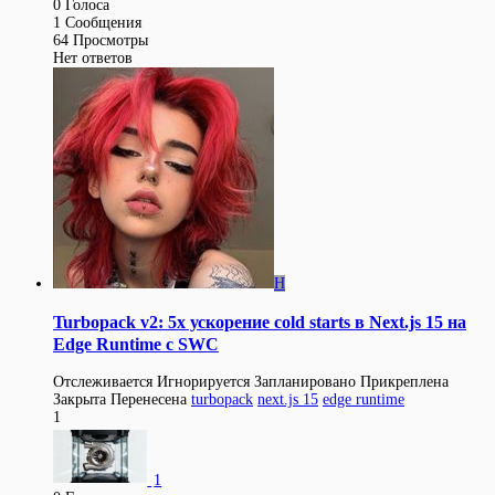
0
Голоса
1
Сообщения
64
Просмотры
Нет ответов
H
Turbopack v2: 5x ускорение cold starts в Next.js 15 на
Edge Runtime с SWC
Отслеживается
Игнорируется
Запланировано
Прикреплена
Закрыта
Перенесена
turbopack
next.js 15
edge runtime
1
1