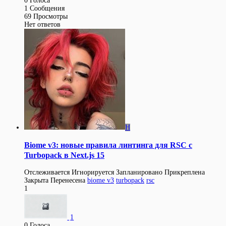
0
Голоса
1
Сообщения
69
Просмотры
Нет ответов
H
Biome v3: новые правила линтинга для RSC с
Turbopack в Next.js 15
Отслеживается
Игнорируется
Запланировано
Прикреплена
Закрыта
Перенесена
biome v3
turbopack
rsc
1
1
0
Голоса