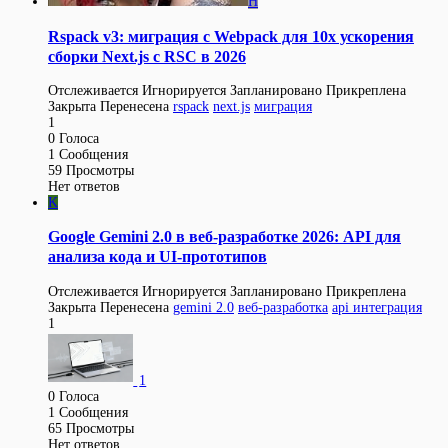
H
Rspack v3: миграция с Webpack для 10x ускорения
сборки Next.js с RSC в 2026
Отслеживается
Игнорируется
Запланировано
Прикреплена
Закрыта
Перенесена
rspack
next.js
миграция
1
0
Голоса
1
Сообщения
59
Просмотры
Нет ответов
K
Google Gemini 2.0 в веб-разработке 2026: API для
анализа кода и UI-прототипов
Отслеживается
Игнорируется
Запланировано
Прикреплена
Закрыта
Перенесена
gemini 2.0
веб-разработка
api интеграция
1
1
0
Голоса
1
Сообщения
65
Просмотры
Нет ответов