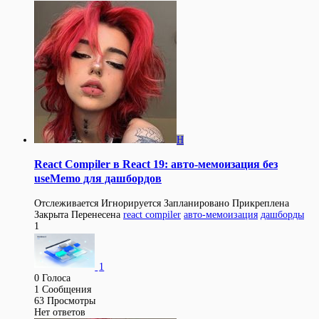
H
React Compiler в React 19: авто-мемоизация без
useMemo для дашбордов
Отслеживается
Игнорируется
Запланировано
Прикреплена
Закрыта
Перенесена
react compiler
авто-мемоизация
дашборды
1
1
0
Голоса
1
Сообщения
63
Просмотры
Нет ответов