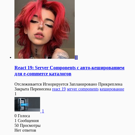
H
React 19: Server Components с авто-кешированием
для e-commerce каталогов
Отслеживается
Игнорируется
Запланировано
Прикреплена
Закрыта
Перенесена
react 19
server components
кеширование
1
1
0
Голоса
1
Сообщения
50
Просмотры
Нет ответов