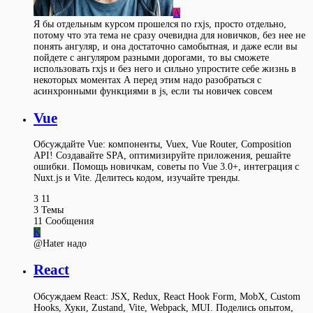
A
Я бы отдельным курсом прошелся по rxjs, просто отдельно,
потому что эта тема не сразу очевидна для новичков, без нее не
понять ангуляр, и она достаточно самобытная, и даже если вы
пойдете с ангуляром разными дорогами, то вы сможете
использовать rxjs и без него и сильно упростите себе жизнь в
некоторых моментах А перед этим надо разобраться с
асинхронными функциями в js, если ты новичек совсем
Vue
Обсуждайте Vue: компоненты, Vuex, Vue Router, Composition
API! Создавайте SPA, оптимизируйте приложения, решайте
ошибки. Помощь новичкам, советы по Vue 3.0+, интеграция с
Nuxt.js и Vite. Делитесь кодом, изучайте тренды.
3
11
3
Темы
11
Сообщения
K
@Hater надо
React
Обсуждаем React: JSX, Redux, React Hook Form, MobX, Custom
Hooks, Хуки, Zustand, Vite, Webpack, MUI. Поделись опытом,