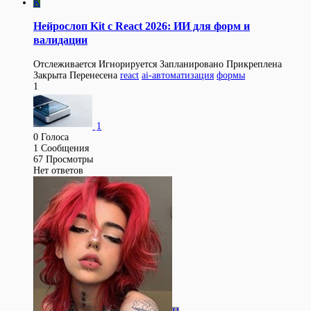
K
Нейрослоп Kit с React 2026: ИИ для форм и
валидации
Отслеживается
Игнорируется
Запланировано
Прикреплена
Закрыта
Перенесена
react
ai-автоматизация
формы
1
1
0
Голоса
1
Сообщения
67
Просмотры
Нет ответов