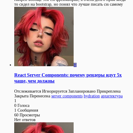
то сидел на bootstrap, но понял что лучше писать css самому
H
React Server Components: почему рендеры идут 5x
чаще, чем должны
Отслеживается
Игнорируется
Запланировано
Прикреплена
Закрыта
Перенесена
server components
hydration
архитектура
1
0
Голоса
1
Сообщения
60
Просмотры
Нет ответов