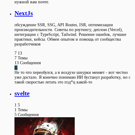
нужной вам почте.
NextJs
обсуждение SSR, SSG, API Routes, ISR, оптимизации
производительности. Советы по роутингу, деплою (Vercel),
интеграции с TypeScript, Tailwind. Решение ошибок, лучшие
практики, кейсы. Обмен опытом и помощь от сообщества
разработчиков
7
13
7
Темы
13
Сообщения
K
Не то что переобулся, а в воздухе шнурки меняет - вот честно
уже достало. Я конечно понимаю ИИ бустанул разработку, но с
такой скоростью летать это пзд*ц какой-то
svelte
1
5
1
Темы
5
Сообщения