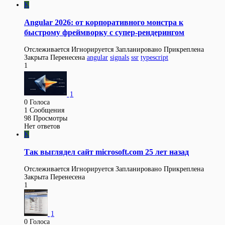
K
Angular 2026: от корпоративного монстра к
быстрому фреймворку с супер-рендерингом
Отслеживается
Игнорируется
Запланировано
Прикреплена
Закрыта
Перенесена
angular
signals
ssr
typescript
1
1
0
Голоса
1
Сообщения
98
Просмотры
Нет ответов
K
Так выглядел сайт microsoft.com 25 лет назад
Отслеживается
Игнорируется
Запланировано
Прикреплена
Закрыта
Перенесена
1
1
0
Голоса