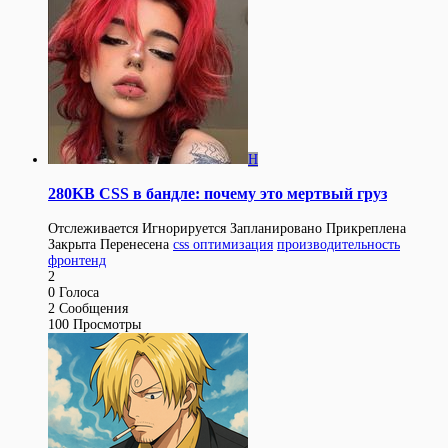
H
280KB CSS в бандле: почему это мертвый груз
Отслеживается
Игнорируется
Запланировано
Прикреплена
Закрыта
Перенесена
css оптимизация
производительность
фронтенд
2
0
Голоса
2
Сообщения
100
Просмотры