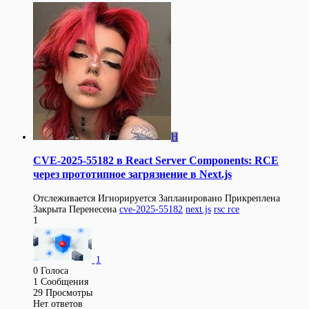
H
CVE-2025-55182 в React Server Components: RCE
через прототипное загрязнение в Next.js
Отслеживается
Игнорируется
Запланировано
Прикреплена
Закрыта
Перенесена
cve-2025-55182
next.js
rsc rce
1
1
0
Голоса
1
Сообщения
29
Просмотры
Нет ответов