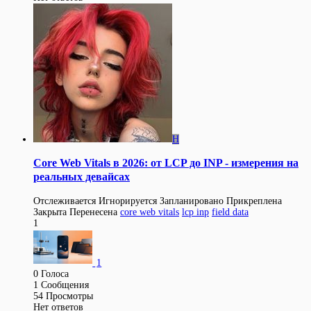
H
Core Web Vitals в 2026: от LCP до INP - измерения на
реальных девайсах
Отслеживается
Игнорируется
Запланировано
Прикреплена
Закрыта
Перенесена
core web vitals
lcp inp
field data
1
1
0
Голоса
1
Сообщения
54
Просмотры
Нет ответов