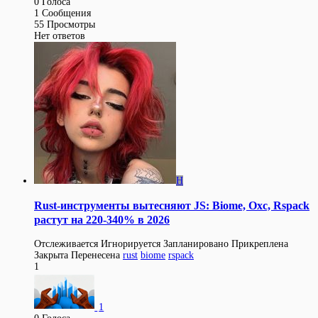
0
Голоса
1
Сообщения
55
Просмотры
Нет ответов
H
Rust-инструменты вытесняют JS: Biome, Oxc, Rspack
растут на 220-340% в 2026
Отслеживается
Игнорируется
Запланировано
Прикреплена
Закрыта
Перенесена
rust
biome
rspack
1
1