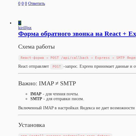
0
0
0
Ответить
K
kirilljsx
Форма обратного звонка на React + E
Схема работы
React отправляет
-запрос. Express принимает данные и 
POST
Важно: IMAP ≠ SMTP
IMAP
- для чтения почты.
SMTP
- для отправки писем.
Включенный IMAP в настройках Яндекса не дает возможности
Установка