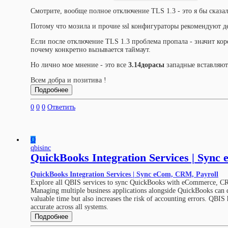
Смотрите, вообще полное отключение TLS 1.3 - это я бы сказа
Потому что мозила и прочие ssl конфигураторы рекомендуют дер
Если после отключение TLS 1.3 проблема пропала - значит кор
почему конкретно вызывается таймаут.
Но лично мое мнение - это все
3.14дорасы
западные
вставляют
Всем добра и позитива
!
Подробнее
0
0
0
Ответить
Q
qbisinc
QuickBooks Integration Services | Syn
QuickBooks Integration Services | Sync eCom, CRM, Payroll
Explore all QBIS services to sync QuickBooks with eCommerce, CRM
Managing multiple business applications alongside QuickBooks can 
valuable time but also increases the risk of accounting errors. QBI
accurate across all systems.
Подробнее