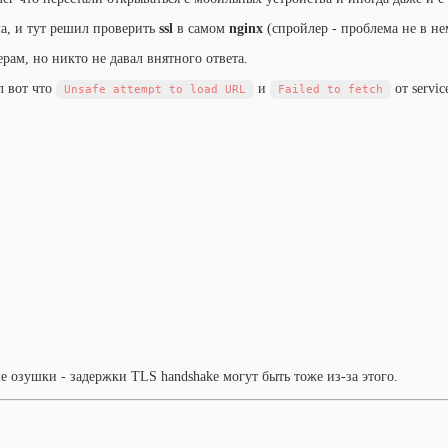
ма, и тут решил проверить
ssl
в самом
nginx
(спройлер - проблема не в не
рам, но никто не давал внятного ответа.
л вот что
и
от servic
Unsafe attempt to load URL
Failed to fetch
е озушки - задержки TLS handshake могут быть тоже из-за этого.