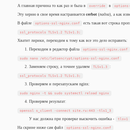
А главная причина то как раз и была в
в
override
options
Эту херню в свое время настраивается
cerbot
(
падла
), а как и
В файле
есть такая вот строка про
options-ssl-nginx.conf
Хватит лирики, переходим к тому как все это дело исправить:
Переходим в редактор файла
options-ssl-nginx.conf
Заменяем строку, а точнее удаляем
:
TLSv1.3
Проверяем и перезапускаем nginx:
Проверяем результат:
У нас должна при проверке выскочить ошибка -
tlsv1 
На скрине ниже сам файл
options-ssl-nginx.conf