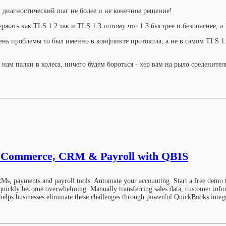
л диагностический шаг не более и не конечное решение!
жать как TLS 1.2 так и TLS 1.3 потому что 1.3 быстрее и безопаснее, а 
ень проблемы то был именно в конфликте протокола, а не в самом TLS 1.
 нам палки в колеса, ничего будем бороться - хер вам на рыло соеденит
c eCommerce, CRM & Payroll with QBIS
s, payments and payroll tools. Automate your accounting. Start a free demo 
quickly become overwhelming. Manually transferring sales data, customer infor
S helps businesses eliminate these challenges through powerful QuickBooks integ