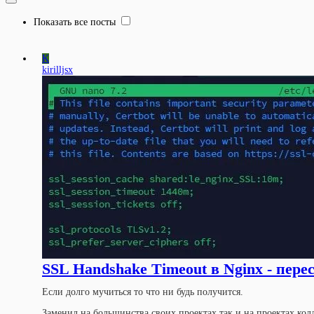
Показать все посты
K
kirilljsx
SSL Handshake Timeout в Nginx - пер
Если долго мучиться то что ни будь получится.
Заменил на большинства своих проектах так и на проектах кол