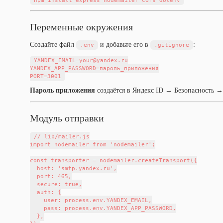
Переменные окружения
Создайте файл
и добавьте его в
:
.env
.gitignore
YANDEX_EMAIL=your@yandex.ru

YANDEX_APP_PASSWORD=пароль_приложения

Пароль приложения
создаётся в Яндекс ID → Безопасность →
Модуль отправки
// lib/mailer.js

import nodemailer from 'nodemailer';

const transporter = nodemailer.createTransport({

  host: 'smtp.yandex.ru',

  port: 465,

  secure: true,

  auth: {

    user: process.env.YANDEX_EMAIL,

    pass: process.env.YANDEX_APP_PASSWORD,

  },
