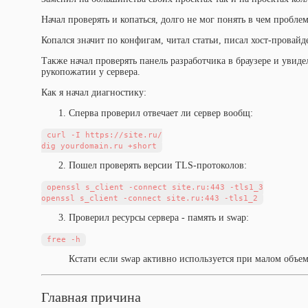
Начал проверять и копаться, долго не мог понять в чем пробле
Копался значит по конфигам, читал статьи, писал хост-провайде
Также начал проверять панель разработчика в браузере и увиде
рукопожатии у сервера.
Как я начал диагностику:
Сперва проверил отвечает ли сервер вообщ:
curl -I https://site.ru/

Пошел проверять версии TLS-протоколов:
openssl s_client -connect site.ru:443 -tls1_3

Проверил ресурсы сервера - память и swap:
Кстати если swap активно используется при малом объем
Главная причина