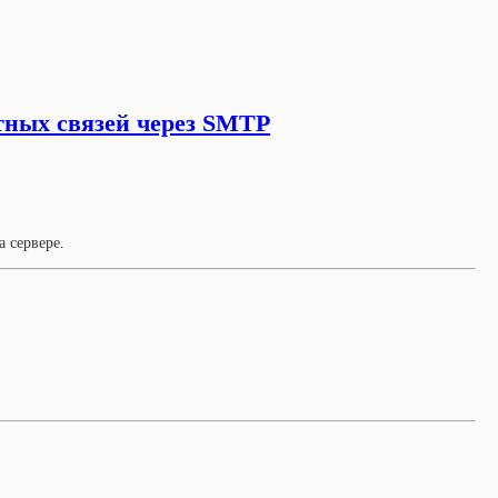
атных связей через SMTP
а сервере.