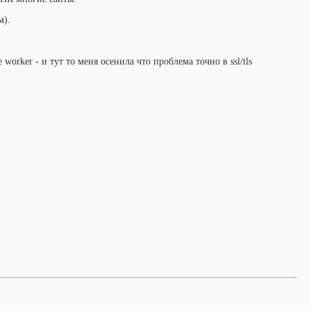
м).
e worker - и тут то меня осенила что проблема точно в ssl/tls