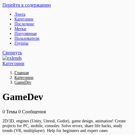
Перейти к содержанию
Лента
Категории
Последние
Метки
Популярные
Пользователи
Группы
Свернуть
Категории
Главная
Категории
GameDev
GameDev
0
Темы
0
Сообщения
2D/3D, engines (Unity, Unreal, Godot), game design, animation! Create
projects for PC, mobile, consoles. Solve errors, share life hacks, study
trends (VR, multiplayer). Help for beginners and expert cases