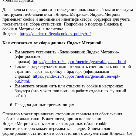
качества сервиса.
Для анализа посещаемости и поведения пользователей мы используем
инструмент веб-аналитики «Яндекс.Метрика». Яндекс.Метрика
применяет cookie и анонимные идентификаторы браузеров для учета
посетителей и сбора статистики. Подробнее о подходе Яндекса к
cookie и Метрике см. в политике
Яндекса:
https://yandex.ru/legal/cookies_policy/ru/
.
Как отказаться от сбора данных Яндекс.Метрикой:
Вы можете установить «Блокировщик Яндекс.Метрики»
(официальная
справка):
https://yandex.ru/support/metrica/general/opt-out.html
.
Также в ряде случаев можно отключить счетчик на конкретной
странице через настройку в браузере (официальная
справка):
https://yandex.ru/support/metrica/general/user-opt-
out.html
.
Вы можете ограничить или отключить cookie в настройках
браузера (это может повлиять на работу отдельных функций
сайта).
Передача данных третьим лицам
Оператор может привлекать сторонние сервисы для обеспечения
работы и аналитики. В частности, при использовании
Яндекс.Метрики часть технических данных и/или cookie-
идентификаторов может передаваться в адрес Яндекса для
формирования статистики в соответствии с документами Яндекса. См.