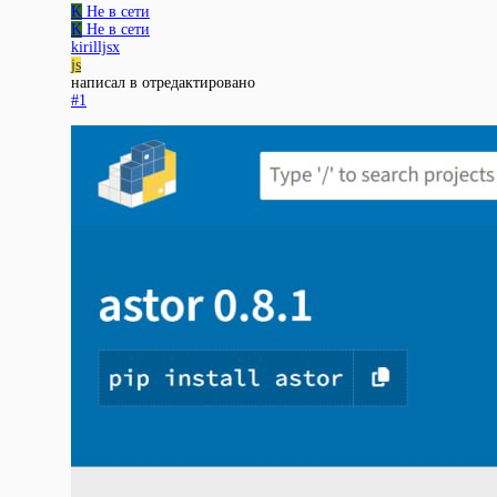
K
Не в сети
K
Не в сети
kirilljsx
js
написал в
отредактировано
#1