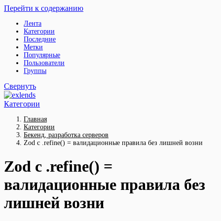
Перейти к содержанию
Лента
Категории
Последние
Метки
Популярные
Пользователи
Группы
Свернуть
Категории
Главная
Категории
Бекенд, разработка серверов
Zod с .refine() = валидационные правила без лишней возни
Zod с .refine() =
валидационные правила без
лишней возни