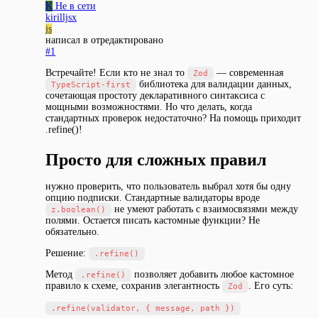
K
Не в сети
kirilljsx
js
написал в
отредактировано
#1
Встречайте! Если кто не знал то
— современная
Zod
библиотека для валидации данных,
TypeScript-first
сочетающая простоту декларативного синтаксиса с
мощными возможностями. Но что делать, когда
стандартных проверок недостаточно? На помощь приходит
.refine()!
Просто для сложных правил
нужно проверить, что пользователь выбрал хотя бы одну
опцию подписки. Стандартные валидаторы вроде
не умеют работать с взаимосвязями между
z.boolean()
полями. Остается писать кастомные функции? Не
обязательно.
Решение:
.refine()
Метод
позволяет добавить любое кастомное
.refine()
правило к схеме, сохранив элегантность
. Его суть:
Zod