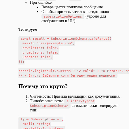
При ошибке:
Возвращается понятное сообщение
Ошибка привязывается к псевдо-полю
(удобно для
subscriptionOptions
отображения в UI!)
Тестируем
:
const result = SubscriptionSchema.safeParse({

  email: "user@example.com",

  newsletter: false,

  promotions: false,

  updates: false,

});

console.log(result.success ? "✔ Valid" : "✕ Error:", re
Почему это круто?
Читаемость: Правила валидации как документация.
Типобезопасность:
z.infer<typeof
автоматически генерирует
SubscriptionSchema>
тип:
type Subscription = {

  email: string;

  newsletter?: boolean;
