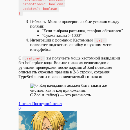
  promotions?: boolean;

  updates?: boolean;

Гибкость: Можно проверять любые условия между
полями:
“Если выбрана рассылка, телефон обязателен”
“Сумма заказа > 1000”
Интеграция с формами: Кастомный
path
позволяет подсветить ошибку в нужном месте
интерфейса.
С
вы получаете мощь кастомной валидации
.refine()
без boilerplate-кода. Больше никаких велосипедов с
ручными проверками после парсинга! Zod позволяет
описывать сложные правила в 2-3 строки, сохраняя
TypeScript-типы и человекочитаемый синтаксис.
Код валидации должен быть таким же
чистым, как и код приложения.
С Zod и .refine() — это реальность.
1 ответ
Последний ответ
0