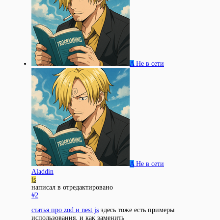
A
Не в сети
A
Не в сети
Aladdin
js
написал в
отредактировано
#2
статья про zod и nest js
здесь тоже есть примеры
использования, и как заменить