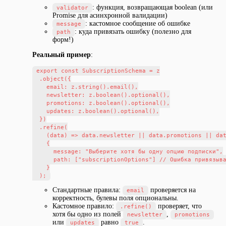
: функция, возвращающая boolean (или
validator
Promise для асинхронной валидации)
: кастомное сообщение об ошибке
message
: куда привязать ошибку (полезно для
path
форм!)
Реальный пример
:
export const SubscriptionSchema = z

  .object({

    email: z.string().email(),

    newsletter: z.boolean().optional(),

    promotions: z.boolean().optional(),

    updates: z.boolean().optional(),

  })

  .refine(

    (data) => data.newsletter || data.promotions || dat
    {

      message: "Выберите хотя бы одну опцию подписки",

      path: ["subscriptionOptions"] // Ошибка привязыва
    }

Стандартные правила:
проверяется на
email
корректность, булевы поля опциональны.
Кастомное правило:
проверяет, что
.refine()
хотя бы одно из полей
,
newsletter
promotions
или
равно
.
updates
true