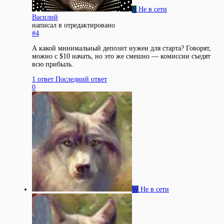
В
Не в сети
Василий
написал в
отредактировано
#4
А какой минимальный депозит нужен для старта? Говорят,
можно с $10 начать, но это же смешно — комиссии съедят
всю прибыль.
1 ответ
Последний ответ
0
W
Не в сети