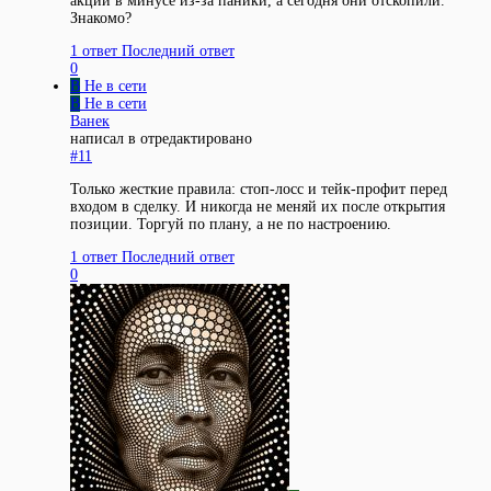
акции в минусе из-за паники, а сегодня они отскопили.
Знакомо?
1 ответ
Последний ответ
0
В
Не в сети
В
Не в сети
Ванек
написал в
отредактировано
#11
Только жесткие правила: стоп-лосс и тейк-профит перед
входом в сделку. И никогда не меняй их после открытия
позиции. Торгуй по плану, а не по настроению.
1 ответ
Последний ответ
0