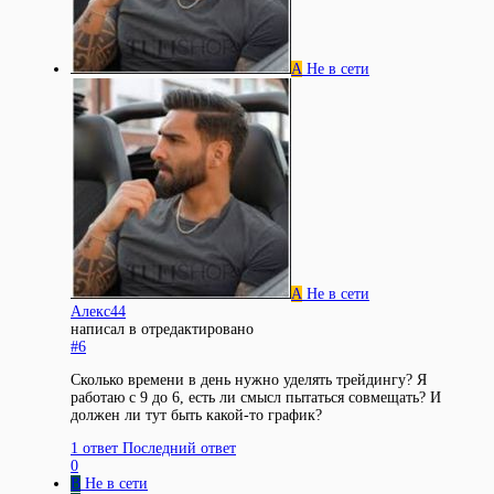
А
Не в сети
А
Не в сети
Алекс44
написал в
отредактировано
#6
Сколько времени в день нужно уделять трейдингу? Я
работаю с 9 до 6, есть ли смысл пытаться совмещать? И
должен ли тут быть какой-то график?
1 ответ
Последний ответ
0
В
Не в сети