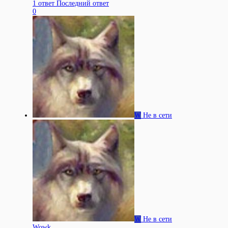
1 ответ
Последний ответ
0
W
Не в сети
W
Не в сети
Wowk