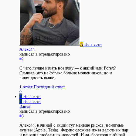
А
Не в сети
Алекс44
написал в
отредактировано
#2
С чего лучше начать новичку — с акций или Forex?
Слышал, что на форекс больше мошенников, но и
ликвидность выше.
1 ответ
Последний ответ
0
В
Не в сети
В
Не в сети
Ванек
написал в
отредактировано
#3
Алекс44, начинай с акций тут меньше рисков, понятные
активы (Apple, Tesla). Форекс сложнее из-за валютных пар
и влияния глобальных новостей. И да, брокеров выбирай