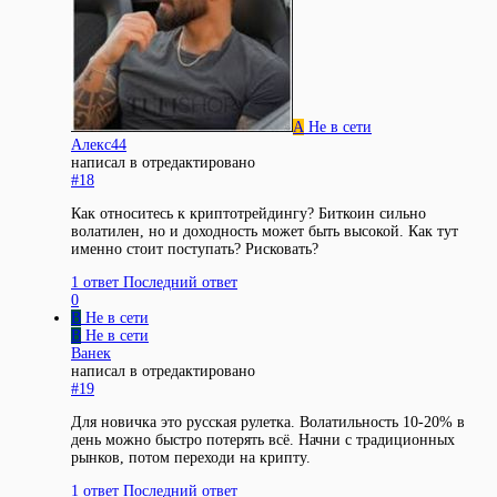
А
Не в сети
Алекс44
написал в
отредактировано
#18
Как относитесь к криптотрейдингу? Биткоин сильно
волатилен, но и доходность может быть высокой. Как тут
именно стоит поступать? Рисковать?
1 ответ
Последний ответ
0
В
Не в сети
В
Не в сети
Ванек
написал в
отредактировано
#19
Для новичка это русская рулетка. Волатильность 10-20% в
день можно быстро потерять всё. Начни с традиционных
рынков, потом переходи на крипту.
1 ответ
Последний ответ