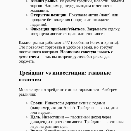
Анализ рынка.
Изучаете графики, новости, объемы
торгов. Например, перед выходом отчетности
компании.
Открытие позиции.
Покупаете актив (лонг) или
продаете без владения (шорт, если ожидаете
падения).
Фиксация прибыли/убытков.
Закрываете сделку,
когда цена достигает цели или стоп-лосса.
Важно: рынки работают 24/7 (особенно Forex и крипта).
Это позволяет торговать в удобное время, но требует
постоянного контроля.
Новичкам советую начать с
демо-счета
— так вы потренируетесь без риска для
бюджета.
Трейдинг vs инвестиции: главные
отличия
Многие путают трейдинг с инвестированием. Разберем
различия:
Сроки.
Инвесторы держат активы годами
(например, акции Apple). Трейдеры — часы, дни
или недели.
Цель.
Инвестиции — пассивный доход через
дивиденды и рост стоимости. Трейдинг — активная
игра на разнице цен.