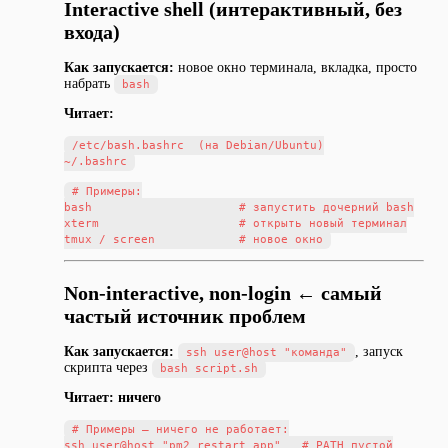
Interactive shell (интерактивный, без
входа)
Как запускается:
новое окно терминала, вкладка, просто
набрать
bash
Читает:
/etc/bash.bashrc  (на Debian/Ubuntu)

# Примеры:

bash                     # запустить дочерний bash

xterm                    # открыть новый терминал

Non-interactive, non-login ←
самый
частый источник проблем
Как запускается:
, запуск
ssh user@host "команда"
скрипта через
bash script.sh
Читает: ничего
# Примеры — ничего не работает:

ssh user@host "pm2 restart app"   # PATH пустой
