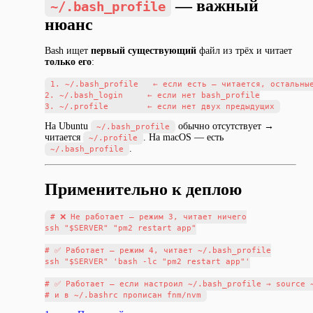
— важный
~/.bash_profile
нюанс
Bash ищет
первый существующий
файл из трёх и читает
только его
:
1. ~/.bash_profile   ← если есть — читается, остальные
2. ~/.bash_login     ← если нет bash_profile

На Ubuntu
обычно отсутствует →
~/.bash_profile
читается
. На macOS — есть
~/.profile
.
~/.bash_profile
Применительно к деплою
# ❌ Не работает — режим 3, читает ничего

ssh "$SERVER" "pm2 restart app"

# ✅ Работает — режим 4, читает ~/.bash_profile

ssh "$SERVER" 'bash -lc "pm2 restart app"'

# ✅ Работает — если настроил ~/.bash_profile → source ~