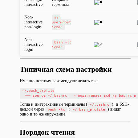
interactive
терминал
Non-
ssh
interactive
user@host
non-login
"cmd"
Non-
bash -lc
interactive
"cmd"
login
Типичная схема настройки
Именно поэтому рекомендуют делать так:
~/.bash_profile

Тогда и интерактивные терминалы (
), и SSH-
~/.bashrc
деплой через
(
) видят
bash -lc
~/.bash_profile
одно и то же окружение.
Порядок чтения