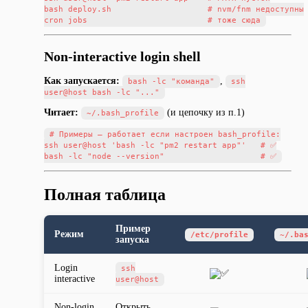
bash deploy.sh                    # nvm/fnm недоступны

Non-interactive login shell
Как запускается:
,
bash -lc "команда"
ssh
user@host bash -lc "..."
Читает:
(и цепочку из п.1)
~/.bash_profile
# Примеры — работает если настроен bash_profile:

ssh user@host 'bash -lc "pm2 restart app"'   # ✅

Полная таблица
Пример
Режим
/etc/profile
~/.ba
запуска
Login
ssh
interactive
user@host
Non-login
Открыть