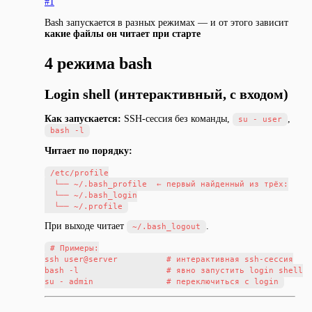
#1
Bash запускается в разных режимах — и от этого зависит
какие файлы он читает при старте
4 режима bash
Login shell (интерактивный, с входом)
Как запускается:
SSH-сессия без команды,
,
su - user
bash -l
Читает по порядку:
/etc/profile

  └── ~/.bash_profile  ← первый найденный из трёх:

  └── ~/.bash_login

При выходе читает
.
~/.bash_logout
# Примеры:

ssh user@server          # интерактивная ssh-сессия

bash -l                  # явно запустить login shell
