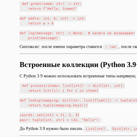
def greet(name: str) -> str:

    return f"Hello, {name}"

def add(a: int, b: int) -> int:

    return a + b

def log(message: str) -> None:  # ничего не возвращает

Синтаксис: после имени параметра ставится
, после с
: тип
Встроенные коллекции (Python 3.9
С Python 3.9 можно использовать встроенные типы напрямую,
def process(items: list[int]) -> dict[str, int]:

    return {str(i): i for i in items}

def lookup(mapping: dict[str, list[float]]) -> tuple[st
    return tuple(mapping.keys())

coords: set[int] = {1, 2, 3}

До Python 3.9 нужно было писать
,
List[int]
Dict[str, i