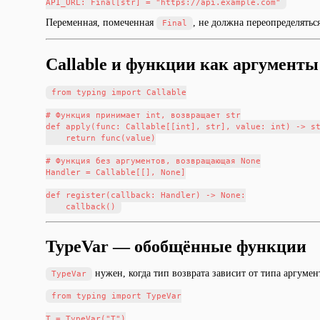
Переменная, помеченная
, не должна переопределяться
Final
Callable и функции как аргументы
from typing import Callable

# Функция принимает int, возвращает str

def apply(func: Callable[[int], str], value: int) -> st
    return func(value)

# Функция без аргументов, возвращающая None

Handler = Callable[[], None]

def register(callback: Handler) -> None:

TypeVar — обобщённые функции
нужен, когда тип возврата зависит от типа аргумен
TypeVar
from typing import TypeVar

T = TypeVar("T")
