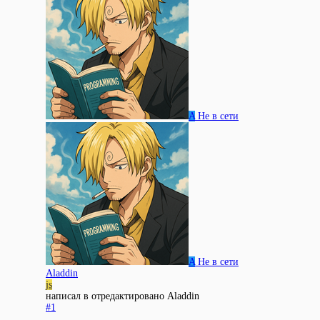
A
Не в сети
A
Не в сети
Aladdin
js
написал в
отредактировано Aladdin
#1