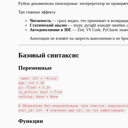
Python динамически типизирован: интерпретатор не проверя
Три главных эффекта:
Читаемость
— сразу видно, что принимает и возвраща
Статический анализ
— mypy, pyright находят ошибки д
Автодополнение в IDE
— Zed, VS Code, PyCharm знаю
Аннотации не влияют на скорость выполнения и не бро
Базовый синтаксис
Переменные
name: str = "Alice"

age: int = 30

pi: float = 3.14

is_active: bool = True

nothing: None = None

# Объявление без инициализации (для классов, модульного
Функции