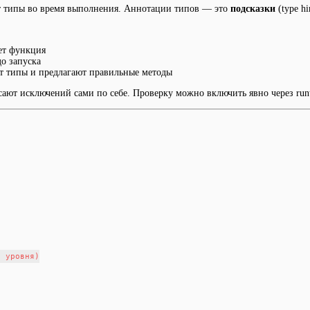
ет типы во время выполнения. Аннотации типов — это
подсказки
(type h
ет функция
о запуска
т типы и предлагают правильные методы
сают исключений сами по себе. Проверку можно включить явно через run
 уровня)
