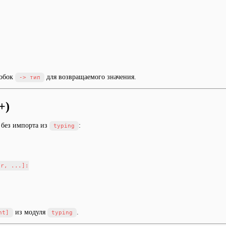
кобок
для возвращаемого значения.
-> тип
+)
 без импорта из
:
typing
r, ...]:

из модуля
.
nt]
typing