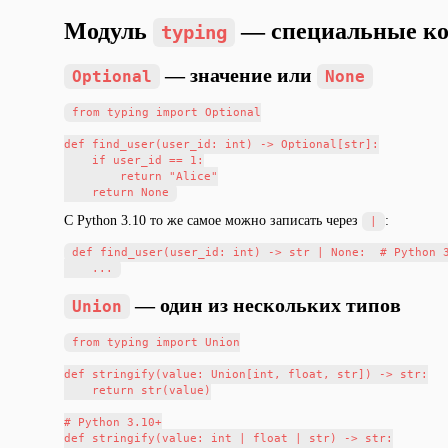
Модуль
— специальные ко
typing
— значение или
Optional
None
from typing import Optional

def find_user(user_id: int) -> Optional[str]:

    if user_id == 1:

        return "Alice"

С Python 3.10 то же самое можно записать через
:
|
def find_user(user_id: int) -> str | None:  # Python 3
— один из нескольких типов
Union
from typing import Union

def stringify(value: Union[int, float, str]) -> str:

    return str(value)

# Python 3.10+

def stringify(value: int | float | str) -> str:
