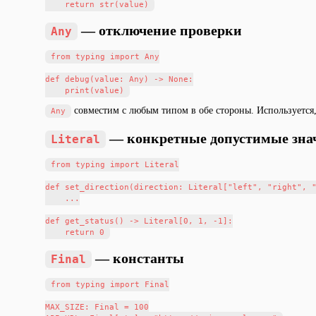
— отключение проверки
Any
from typing import Any

def debug(value: Any) -> None:

совместим с любым типом в обе стороны. Используется,
Any
— конкретные допустимые зна
Literal
from typing import Literal

def set_direction(direction: Literal["left", "right", "
    ...

def get_status() -> Literal[0, 1, -1]:

— константы
Final
from typing import Final

MAX_SIZE: Final = 100
