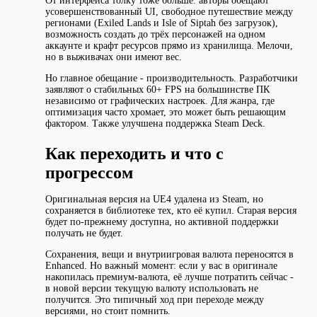
От интерфейса толку тоже больше: авторы обещают
усовершенствованный UI, свободное путешествие между
регионами (Exiled Lands и Isle of Siptah без загрузок),
возможность создать до трёх персонажей на одном
аккаунте и крафт ресурсов прямо из хранилища. Мелочи,
но в выживачах они имеют вес.
Но главное обещание - производительность. Разработчики
заявляют о стабильных 60+ FPS на большинстве ПК
независимо от графических настроек. Для жанра, где
оптимизация часто хромает, это может быть решающим
фактором. Также улучшена поддержка Steam Deck.
Как переходить и что с
прогрессом
Оригинальная версия на UE4 удалена из Steam, но
сохраняется в библиотеке тех, кто её купил. Старая версия
будет по-прежнему доступна, но активной поддержки
получать не будет.
Сохранения, вещи и внутриигровая валюта переносятся в
Enhanced. Но важный момент: если у вас в оригинале
накопилась премиум-валюта, её лучше потратить сейчас -
в новой версии текущую валюту использовать не
получится. Это типичный ход при переходе между
версиями, но стоит помнить.