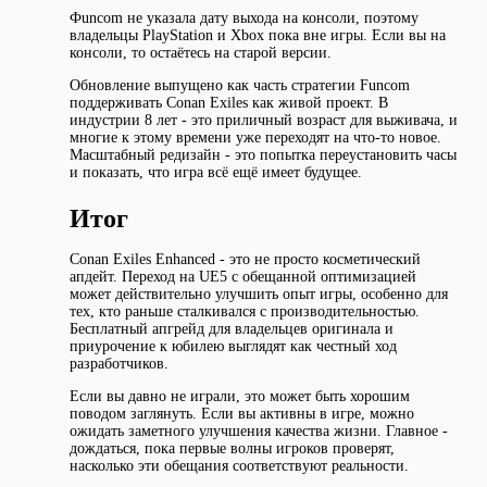
Фuncom не указала дату выхода на консоли, поэтому
владельцы PlayStation и Xbox пока вне игры. Если вы на
консоли, то остаётесь на старой версии.
Обновление выпущено как часть стратегии Funcom
поддерживать Conan Exiles как живой проект. В
индустрии 8 лет - это приличный возраст для выживача, и
многие к этому времени уже переходят на что-то новое.
Масштабный редизайн - это попытка переустановить часы
и показать, что игра всё ещё имеет будущее.
Итог
Conan Exiles Enhanced - это не просто косметический
апдейт. Переход на UE5 с обещанной оптимизацией
может действительно улучшить опыт игры, особенно для
тех, кто раньше сталкивался с производительностью.
Бесплатный апгрейд для владельцев оригинала и
приурочение к юбилею выглядят как честный ход
разработчиков.
Если вы давно не играли, это может быть хорошим
поводом заглянуть. Если вы активны в игре, можно
ожидать заметного улучшения качества жизни. Главное -
дождаться, пока первые волны игроков проверят,
насколько эти обещания соответствуют реальности.