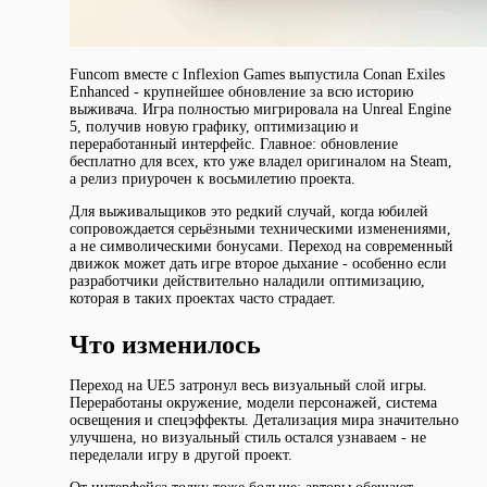
Funcom вместе с Inflexion Games выпустила Conan Exiles
Enhanced - крупнейшее обновление за всю историю
выживача. Игра полностью мигрировала на Unreal Engine
5, получив новую графику, оптимизацию и
переработанный интерфейс. Главное: обновление
бесплатно для всех, кто уже владел оригиналом на Steam,
а релиз приурочен к восьмилетию проекта.
Для выживальщиков это редкий случай, когда юбилей
сопровождается серьёзными техническими изменениями,
а не символическими бонусами. Переход на современный
движок может дать игре второе дыхание - особенно если
разработчики действительно наладили оптимизацию,
которая в таких проектах часто страдает.
Что изменилось
Переход на UE5 затронул весь визуальный слой игры.
Переработаны окружение, модели персонажей, система
освещения и спецэффекты. Детализация мира значительно
улучшена, но визуальный стиль остался узнаваем - не
переделали игру в другой проект.