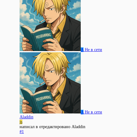
A
Не в сети
A
Не в сети
Aladdin
js
написал в
отредактировано Aladdin
#1