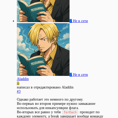
A
Не в сети
A
Не в сети
Aladdin
js
написал в
отредактировано Aladdin
#3
Однако работает это немного по другому.
Во-первых во втором примере нужно замыкание
использовать для инкапсуляции флага.
Во-вторых все равно у тебя
проходит по
forEach
каждому элементу, а break завершает вообще команду