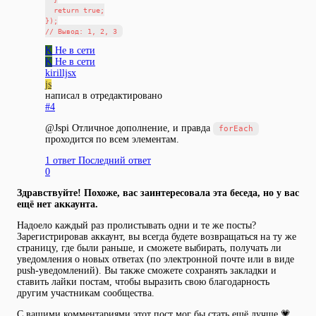
  return true;

});

K
Не в сети
K
Не в сети
kirilljsx
js
написал в
отредактировано
#4
@Jspi Отличное дополнение, и правда
forEach
проходится по всем элементам.
1 ответ
Последний ответ
0
Здравствуйте! Похоже, вас заинтересовала эта беседа, но у вас
ещё нет аккаунта.
Надоело каждый раз пролистывать одни и те же посты?
Зарегистрировав аккаунт, вы всегда будете возвращаться на ту же
страницу, где были раньше, и сможете выбирать, получать ли
уведомления о новых ответах (по электронной почте или в виде
push-уведомлений). Вы также сможете сохранять закладки и
ставить лайки постам, чтобы выразить свою благодарность
другим участникам сообщества.
С вашими комментариями этот пост мог бы стать ещё лучше 💗