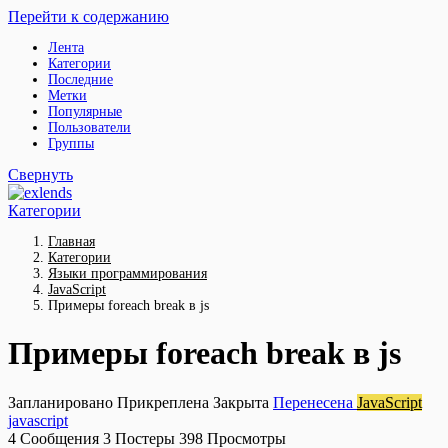
Перейти к содержанию
Лента
Категории
Последние
Метки
Популярные
Пользователи
Группы
Свернуть
Категории
Главная
Категории
Языки программирования
JavaScript
Примеры foreach break в js
Примеры foreach break в js
Запланировано
Прикреплена
Закрыта
Перенесена
JavaScript
javascript
4
Сообщения
3
Постеры
398
Просмотры