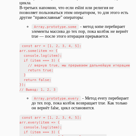
цикла.
В-третьих напомню, что если eslint или религия не
позволяет пользоваться этим оператором, то для этого есть
другие “православные” операторы:
- метод some перебирает
Array.prototype.some
элементы массива до тех пор, пока колбэк не вернёт
true — после этого итерация прерывается.
const arr = [1, 2, 3, 4, 5];

arr.some(item => {

  console.log(item);

  if (item === 3) {

    // вернув true, мы прерываем дальнейшую итерацию

    return true;

  }

  return false;

});

- Метод every перебирает
Array.prototype.every
до тех пор, пока колбэк возвращает true. Как только
он вернёт false, цикл остановится.
const arr = [1, 2, 3, 4, 5];

arr.every(item => {

  console.log(item);

  if (item === 3) {
