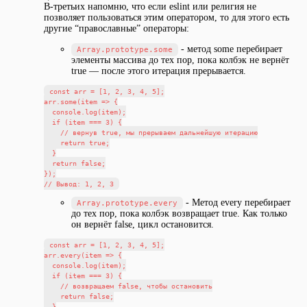
В-третьих напомню, что если eslint или религия не
позволяет пользоваться этим оператором, то для этого есть
другие “православные” операторы:
- метод some перебирает
Array.prototype.some
элементы массива до тех пор, пока колбэк не вернёт
true — после этого итерация прерывается.
const arr = [1, 2, 3, 4, 5];

arr.some(item => {

  console.log(item);

  if (item === 3) {

    // вернув true, мы прерываем дальнейшую итерацию

    return true;

  }

  return false;

});

- Метод every перебирает
Array.prototype.every
до тех пор, пока колбэк возвращает true. Как только
он вернёт false, цикл остановится.
const arr = [1, 2, 3, 4, 5];

arr.every(item => {

  console.log(item);

  if (item === 3) {

    // возвращаем false, чтобы остановить

    return false;

  }
