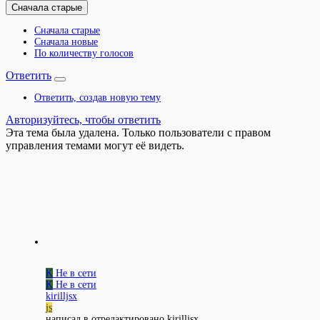
Сначала старые
Сначала старые
Сначала новые
По количеству голосов
Ответить
Ответить, создав новую тему
Авторизуйтесь, чтобы ответить
Эта тема была удалена. Только пользователи с правом
управления темами могут её видеть.
K
Не в сети
K
Не в сети
kirilljsx
js
написал в
отредактировано kirilljsx