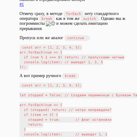
#1
Отмечу сразу, в методе
нету стандартного
forEach
оператора
как в том же
. Однако мы ж
break
switch
погроммисты
и можем сделать имитацию
прерывания.
Пропуск или же аналог
:
continue
const arr = [1, 2, 3, 4, 5];

arr.forEach(num => {

  if (num % 2 === 0) return; // пропускаем четные

  console.log(item); // выведет 1, 3, 5

А вот пример ручного
:
break
const arr = [1, 2, 3, 4, 5];

let stopped = false; // Создаем переменную с булевом fa
arr.forEach(num => {

  if (stopped) return; // хитро неправдали?

  if (item == 3) {

    stopped = true;       // флаг остановки

    return;

  }

  console.log(item);      // выведет 1, 2
