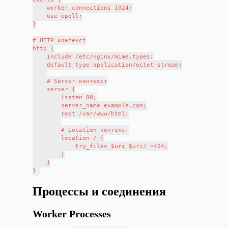
    worker_connections 1024;

    use epoll;

}

# HTTP контекст

http {

    include /etc/nginx/mime.types;

    default_type application/octet-stream;

    # Server контекст

    server {

        listen 80;

        server_name example.com;

        root /var/www/html;

        # Location контекст

        location / {

            try_files $uri $uri/ =404;

        }

    }

Процессы и соединения
Worker Processes