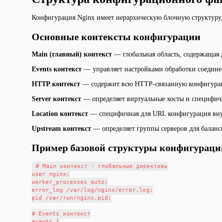
Конфигурация Nginx имеет иерархическую блочную структуру
Основные контексты конфигурации
Main (главный) контекст
— глобальная область, содержащая 
Events контекст
— управляет настройками обработки соедине
HTTP контекст
— содержит всю HTTP-связанную конфигура
Server контекст
— определяет виртуальные хосты и специфичн
Location контекст
— специфичная для URL конфигурация внут
Upstream контекст
— определяет группы серверов для баланс
Пример базовой структуры конфигураци
# Main контекст - глобальные директивы

user nginx;

worker_processes auto;

error_log /var/log/nginx/error.log;

pid /var/run/nginx.pid;

# Events контекст

events {
