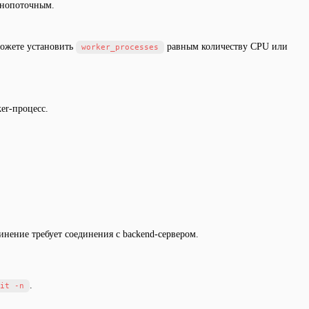
днопоточным.
можете установить
равным количеству CPU или
worker_processes
er-процесс.
динение требует соединения с backend-сервером.
.
it -n