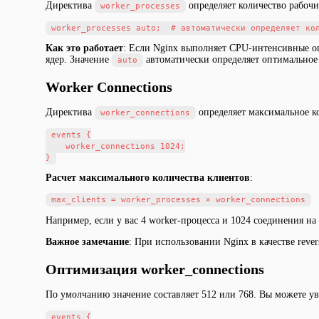
Директива
определяет количество рабочи
worker_processes
Как это работает
: Если Nginx выполняет CPU-интенсивные оп
ядер. Значение
автоматически определяет оптимальное 
auto
Worker Connections
Директива
определяет максимальное к
worker_connections
events {

    worker_connections 1024;

Расчет максимального количества клиентов
:
max_clients = worker_processes × worker_connections
Например, если у вас 4 worker-процесса и 1024 соединения н
Важное замечание
: При использовании Nginx в качестве rever
Оптимизация worker_connections
По умолчанию значение составляет 512 или 768. Вы можете у
events {
