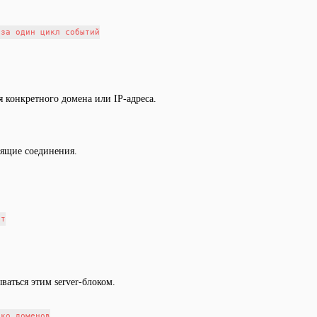
за один цикл событий

 конкретного домена или IP-адреса.
одящие соединения.
т

ваться этим server-блоком.
ко доменов
