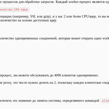
х процессов для обработки запросов. Каждый worker-процесс является о
ерации (например, SSL или gzip), и у вас 2 или более CPU/ядер, то вы 
количество на основе доступных ядер.
оличество одновременных соединений, которые может открыть один work
а процесс, вы можете обслуживать до 4096 клиентов одновременно.
se proxy, это число нужно делить на 2, поскольку каждое клиентское сое
величить это значение до лимита системы, определяемого командой
ulim