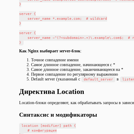
}

server {

    server_name *.example.com;  # wildcard

}

server {

    server_name ~^(?<subdomain>.+)\.example\.com$;  # r
Как Nginx выбирает server-блок
:
Точное совпадение имени
Самое длинное совпадение, начинающееся с *
Самое длинное совпадение, заканчивающееся на *
Первое совпадение по регулярному выражению
Default server (указанный с
в
default_server
liste
Директива Location
Location-блоки определяют, как обрабатывать запросы в завис
Синтаксис и модификаторы
location [modifier] path {

    # конфигурация
