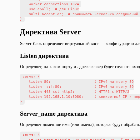
    worker_connections 1024;

    use epoll;  # для Linux

    multi_accept on;  # принимать несколько соединений 
Директива Server
Server-блок определяет виртуальный хост — конфигурацию для
Listen директива
Определяет, на каком порту и адресе сервер будет слушать вх
server {

    listen 80;                    # IPv4 на порту 80

    listen [::]:80;               # IPv6 на порту 80

    listen 443 ssl http2;         # HTTPS с HTTP/2

    listen 192.168.1.10:8080;     # конкретный IP и пор
Server_name директива
Определяет доменное имя (или имена), которые будут обрабаты
server {

    server_name example.com www.example.com;  # несколь