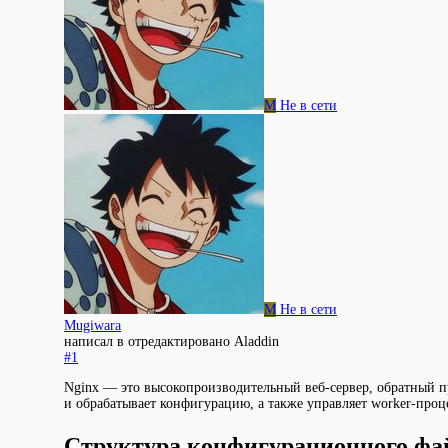
M
Не в сети
M
Не в сети
Mugiwara
написал в
отредактировано Aladdin
#1
Nginx — это высокопроизводительный веб-сервер, обратный пр
и обрабатывает конфигурацию, а также управляет worker-проц
Структура конфигурационного фа