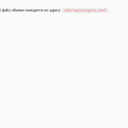
 файл обычно находится по адресу
.
/etc/nginx/nginx.conf