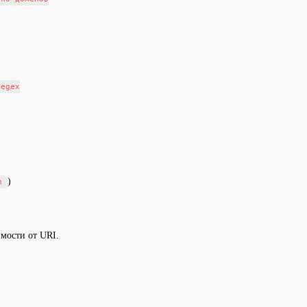
egex

)
n
имости от URI.