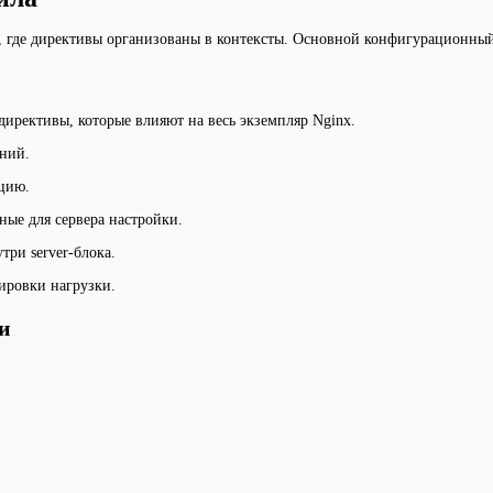
, где директивы организованы в контексты. Основной конфигурационный
директивы, которые влияют на весь экземпляр Nginx.
ний.
цию.
ые для сервера настройки.
ри server-блока.
ировки нагрузки.
и