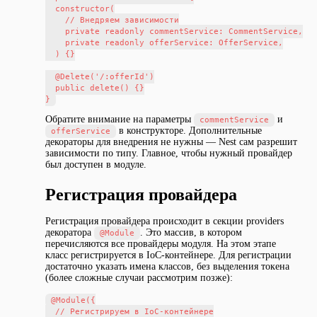
  constructor(

    // Внедряем зависимости

    private readonly commentService: CommentService,

    private readonly offerService: OfferService,

  ) {}

  @Delete('/:offerId')

  public delete() {}

Обратите внимание на параметры
и
commentService
в конструкторе. Дополнительные
offerService
декораторы для внедрения не нужны — Nest сам разрешит
зависимости по типу. Главное, чтобы нужный провайдер
был доступен в модуле.
Регистрация провайдера
Регистрация провайдера происходит в секции providers
декоратора
. Это массив, в котором
@Module
перечисляются все провайдеры модуля. На этом этапе
класс регистрируется в IoC-контейнере. Для регистрации
достаточно указать имена классов, без выделения токена
(более сложные случаи рассмотрим позже):
@Module({

  // Регистрируем в IoC-контейнере
