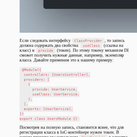
Если следовать интерфейсу
, то запись
ClassProvider
должна содержать два свойства:
(ссылка на
useClass
класс) и
(токен). По этому токену механизм DI
provide
сможет получить нужные данные, например, экземпляр
класса. Давайте применим это к нашему примеру:
@Module({

  controllers: [UsersController],

  providers: [

    {

      provide: UserService,

      useClass: UserService,

    },

  ],

  exports: [UserService],

})

Посмотрев на полную запись, становится яснее, что для
регистрации класса в IoC-контейнере нужен токен. В