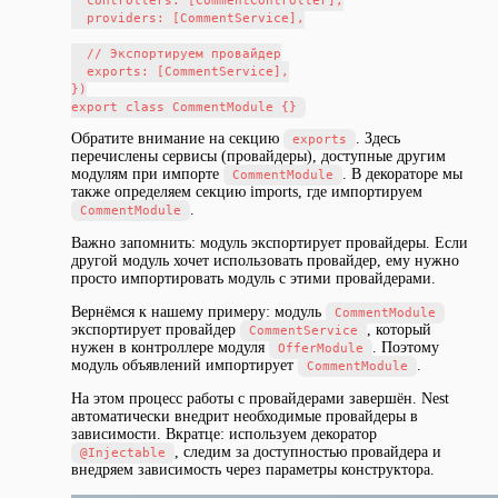
  controllers: [CommentController],

  providers: [CommentService],

  // Экспортируем провайдер

  exports: [CommentService],

})

Обратите внимание на секцию
. Здесь
exports
перечислены сервисы (провайдеры), доступные другим
модулям при импорте
. В декораторе мы
CommentModule
также определяем секцию imports, где импортируем
.
CommentModule
Важно запомнить: модуль экспортирует провайдеры. Если
другой модуль хочет использовать провайдер, ему нужно
просто импортировать модуль с этими провайдерами.
Вернёмся к нашему примеру: модуль
CommentModule
экспортирует провайдер
, который
CommentService
нужен в контроллере модуля
. Поэтому
OfferModule
модуль объявлений импортирует
.
CommentModule
На этом процесс работы с провайдерами завершён. Nest
автоматически внедрит необходимые провайдеры в
зависимости. Вкратце: используем декоратор
, следим за доступностью провайдера и
@Injectable
внедряем зависимость через параметры конструктора.