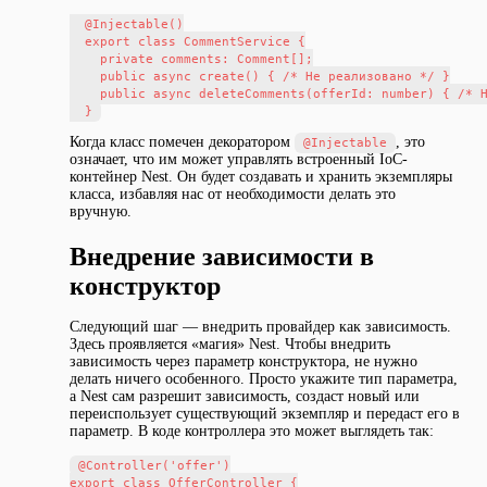
  @Injectable()

  export class CommentService {

    private comments: Comment[];

    public async create() { /* Не реализовано */ }

    public async deleteComments(offerId: number) { /* Н
Когда класс помечен декоратором
, это
@Injectable
означает, что им может управлять встроенный IoC-
контейнер Nest. Он будет создавать и хранить экземпляры
класса, избавляя нас от необходимости делать это
вручную.
Внедрение зависимости в
конструктор
Следующий шаг — внедрить провайдер как зависимость.
Здесь проявляется «магия» Nest. Чтобы внедрить
зависимость через параметр конструктора, не нужно
делать ничего особенного. Просто укажите тип параметра,
а Nest сам разрешит зависимость, создаст новый или
переиспользует существующий экземпляр и передаст его в
параметр. В коде контроллера это может выглядеть так:
@Controller('offer')

export class OfferController {
