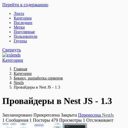
Перейти к содержанию
Лента
Категории
Последние
Метки
Популярные
Пользователи
Группы
Свернуть
Категории
Главная
Категории
Бекенд, разработка серверов
NestJs
Провайдеры в Nest JS - 1.3
Провайдеры в Nest JS - 1.3
Запланировано
Прикреплена
Закрыта
Перенесена
NestJs
1
Сообщения
1
Постеры
479
Просмотры
1
Отслеживают