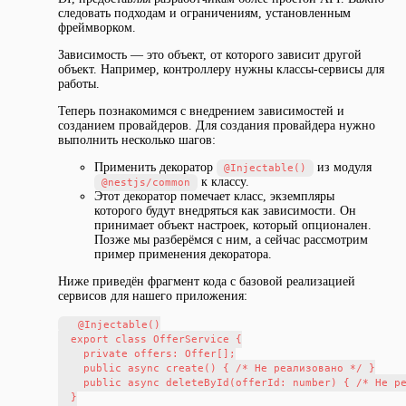
следовать подходам и ограничениям, установленным
фреймворком.
Зависимость — это объект, от которого зависит другой
объект. Например, контроллеру нужны классы-сервисы для
работы.
Теперь познакомимся с внедрением зависимостей и
созданием провайдеров. Для создания провайдера нужно
выполнить несколько шагов:
Применить декоратор
из модуля
@Injectable()
к классу.
@nestjs/common
Этот декоратор помечает класс, экземпляры
которого будут внедряться как зависимости. Он
принимает объект настроек, который опционален.
Позже мы разберёмся с ним, а сейчас рассмотрим
пример применения декоратора.
Ниже приведён фрагмент кода с базовой реализацией
сервисов для нашего приложения:
  @Injectable()

  export class OfferService {

    private offers: Offer[];

    public async create() { /* Не реализовано */ }

    public async deleteById(offerId: number) { /* Не ре
  }
