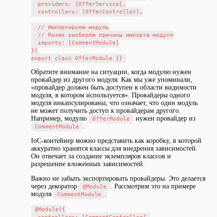
  providers: [OfferService],

  controllers: [OfferController],

  // Импортируем модуль

  // Позже разберём причины импорта модуля

  imports: [CommentModule]

})

Обратите внимание на ситуации, когда модулю нужен
провайдер из другого модуля. Как мы уже упоминали,
«провайдер должен быть доступен в области видимости
модуля, в котором используется». Провайдеры одного
модуля инкапсулированы, что означает, что один модуль
не может получить доступ к провайдерам другого.
Например, модулю
нужен провайдер из
OfferModule
.
CommentModule
IoC-контейнер можно представить как коробку, в которой
аккуратно хранятся классы для внедрения зависимостей.
Он отвечает за создание экземпляров классов и
разрешение вложенных зависимостей.
Важно не забыть экспортировать провайдеры. Это делается
через декоратор
. Рассмотрим это на примере
@Module
модуля
:
CommentModule
@Module({
