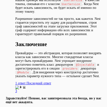
нашем примере мы используем
в качестве
UserService
токена, связывая его с классом
. Когда Nest
UserService
будет искать зависимость, он будет искать её именно по
этому токену.
Разрешение зависимостей не так просто, как кажется. Nest
старается упростить эту задачу для разработчиков, строя
граф зависимостей на этапе загрузки приложения. Этот
граф содержит информацию обо всех зависимостях и
гарантирует правильный порядок их разрешения.
Заключение
Провайдеры — это абстракция, которая позволяет внедрять
классы как зависимости. Многие стандартные классы
могут быть провайдерами. Nest упрощает внедрение:
достаточно пометить класс декоратором
и
@Injectable
зарегистрировать его в секции
декоратора
providers
. Для внедрения через конструктор достаточно
@Module
указать параметр нужного типа — остальное сделает Nest.
1 ответ
Последний ответ
3
Здравствуйте! Похоже, вас заинтересовала эта беседа, но у вас
ещё нет аккаунта.