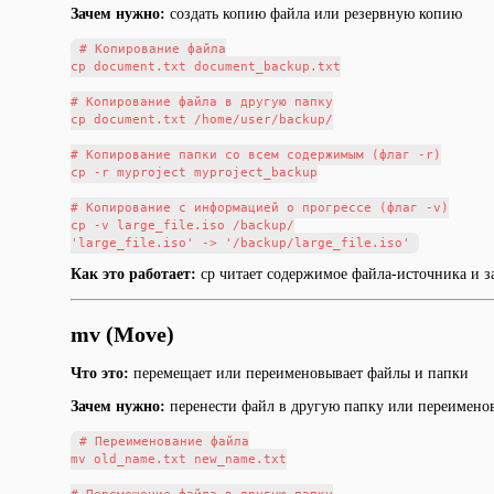
Зачем нужно:
создать копию файла или резервную копию
# Копирование файла

cp document.txt document_backup.txt

# Копирование файла в другую папку

cp document.txt /home/user/backup/

# Копирование папки со всем содержимым (флаг -r)

cp -r myproject myproject_backup

# Копирование с информацией о прогрессе (флаг -v)

cp -v large_file.iso /backup/

Как это работает:
cp читает содержимое файла-источника и з
mv (Move)
Что это:
перемещает или переименовывает файлы и папки
Зачем нужно:
перенести файл в другую папку или переименов
# Переименование файла

mv old_name.txt new_name.txt
