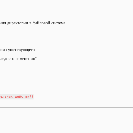
ния директории в файловой системе.
ции существующего
следнего изменения”
ельных действий)
