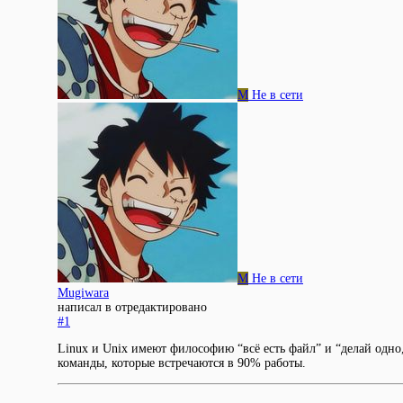
M
Не в сети
M
Не в сети
Mugiwara
написал в
отредактировано
#1
Linux и Unix имеют философию “всё есть файл” и “делай одно
команды, которые встречаются в 90% работы.