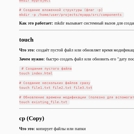
mkdir myproject

# Создание вложенной структуры (флаг -p)

Как это работает:
mkdir вызывает системный вызов для созда
touch
Что это:
создаёт пустой файл или обновляет время модифика
Зачем нужно:
быстро создать файл или обновить его “дату по
# Создание пустого файла

touch index.html

# Создание нескольких файлов сразу

touch file1.txt file2.txt file3.txt

# Обновление времени модификации (полезно для вспомогат
cp (Copy)
Что это:
копирует файлы или папки