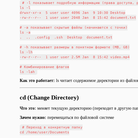
# -l показывает подробную информацию (права доступа, р
ls -l

drwxr-xr-x  5 user user 4096 Jan  9 10:30 Desktop

-rw-r--r--  1 user user 2048 Jan  8 15:42 document.txt

# -a показывает скрытые файлы (начинаются с точки)

ls -a

.  ..  .config  .ssh  Desktop  document.txt

# -h показывает размеры в понятном формате (MB, GB)

ls -lh

-rw-r--r--  1 user user 2.5M Jan  8 15:42 video.mp4

# Комбинирование флагов

Как это работает:
ls читает содержимое директории из файло
cd (Change Directory)
Что это:
меняет текущую директорию (переходит в другую па
Зачем нужно:
перемещаться по файловой системе
# Переход в конкретную папку

cd /home/user/Documents
