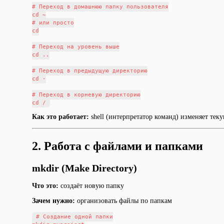
# Переход в домашнюю папку пользователя

cd ~

# или просто

cd

# Переход на уровень выше

cd ..

# Переход в предыдущую директорию

cd -

# Переход в корневую директорию

Как это работает:
shell (интерпретатор команд) изменяет тек
2. Работа с файлами и папками
mkdir (Make Directory)
Что это:
создаёт новую папку
Зачем нужно:
организовать файлы по папкам
# Создание одной папки
