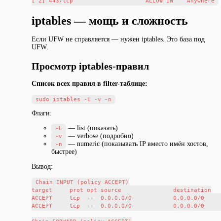
iptables — мощь и сложность
Если UFW не справляется — нужен iptables. Это база под
UFW.
Просмотр iptables-правил
Список всех правил в filter-таблице:
Флаги:
— list (показать)
-L
— verbose (подробно)
-v
— numeric (показывать IP вместо имён хостов,
-n
быстрее)
Вывод:
Chain INPUT (policy ACCEPT)

target     prot opt source               destination

ACCEPT     tcp  --  0.0.0.0/0            0.0.0.0/0     
ACCEPT     tcp  --  0.0.0.0/0            0.0.0.0/0     