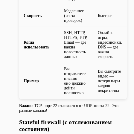
Медленнее
Скорость
(из-за
Быстрее
проверок)
SSH, HTTP,
Онлайн-
HTTPS, FTP,
игры,
Когда
Email — где
видеозвонки,
использовать
важна
DNS — где
целостность
важна
данных
скорость
Вы
Вы смотрите
отправляете
видео —
письмо —
Пример
потеря пары
оно должно
кадров
дойти
некритична
полностью
Важно:
TCP-порт 22 отличается от UDP-порта 22. Это
разные каналы!
Stateful firewall (с отслеживанием
состояния)