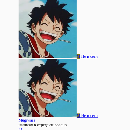
M
Не в сети
M
Не в сети
Mugiwara
написал в
отредактировано
#1