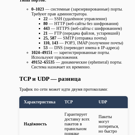
Типы портов:
0–1023
— системные (зарезервированные) порты.
Требуют прав администратора.
22
— SSH (удалённое управление)
80
— HTTP (веб-сайты без шифрования)
443
— HTTPS (веб-сайты с шифрованием)
21
— FTP (передача файлов, устаревший)
25, 587
— SMTP (отправка почты)
110, 143
— POP3, IMAP (получение почты)
53
— DNS (переводит имена в IP-адреса)
1024–49151
— зарегистрированные порты.
Используют приложения.
49152–65535
— динамические (ephemeral) порты.
Система назначает их временно.
TCP и UDP — разница
Трафик по сети может идти двумя протоколами:
Характеристика
TCP
UDP
Гарантирует
Пакеты
доставку всех
могут
Надёжность
пакетов в
потеряться,
правильном
но быстро
порядке