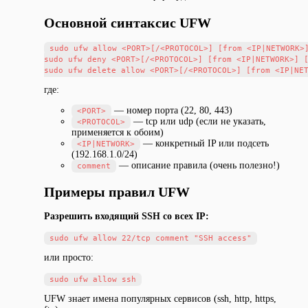
Основной синтаксис UFW
sudo ufw allow <PORT>[/<PROTOCOL>] [from <IP|NETWORK>]
sudo ufw deny <PORT>[/<PROTOCOL>] [from <IP|NETWORK>] [
где:
— номер порта (22, 80, 443)
<PORT>
— tcp или udp (если не указать,
<PROTOCOL>
применяется к обоим)
— конкретный IP или подсеть
<IP|NETWORK>
(192.168.1.0/24)
— описание правила (очень полезно!)
comment
Примеры правил UFW
Разрешить входящий SSH со всех IP:
или просто:
UFW знает имена популярных сервисов (ssh, http, https,