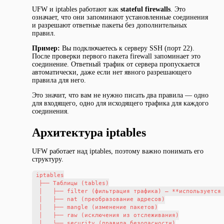
UFW и iptables работают как
stateful firewalls
. Это
означает, что они запоминают установленные соединения
и разрешают ответные пакеты без дополнительных
правил.
Пример:
Вы подключаетесь к серверу SSH (порт 22).
После проверки первого пакета firewall запоминает это
соединение. Ответный трафик от сервера пропускается
автоматически, даже если нет явного разрешающего
правила для него.
Это значит, что вам не нужно писать два правила — одно
для входящего, одно для исходящего трафика для каждого
соединения.
Архитектура iptables
UFW работает над iptables, поэтому важно понимать его
структуру.
iptables

  ├── Таблицы (tables)

  │   ├── filter (фильтрация трафика) — **используется 
  │   ├── nat (преобразование адресов)

  │   ├── mangle (изменение пакетов)

  │   ├── raw (исключения из отслеживания)

  │   └── security (правила безопасности)
