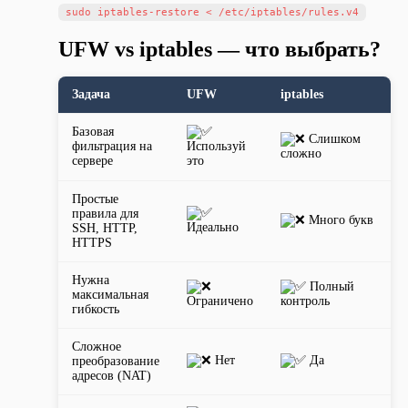
UFW vs iptables — что выбрать?
Задача
UFW
iptables
Базовая
Слишком
фильтрация на
Используй
сложно
сервере
это
Простые
правила для
Много букв
Идеально
SSH, HTTP,
HTTPS
Нужна
Полный
максимальная
Ограничено
контроль
гибкость
Сложное
Нет
Да
преобразование
адресов (NAT)