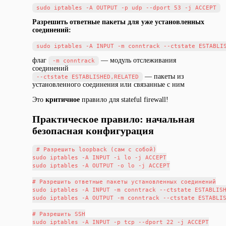
Разрешить ответные пакеты для уже установленных
соединений:
флаг
— модуль отслеживания
-m conntrack
соединений
— пакеты из
--ctstate ESTABLISHED,RELATED
установленного соединения или связанные с ним
Это
критичное
правило для stateful firewall!
Практическое правило: начальная
безопасная конфигурация
# Разрешить loopback (сам с собой)

sudo iptables -A INPUT -i lo -j ACCEPT

sudo iptables -A OUTPUT -o lo -j ACCEPT

# Разрешить ответные пакеты установленных соединений

sudo iptables -A INPUT -m conntrack --ctstate ESTABLISH
sudo iptables -A OUTPUT -m conntrack --ctstate ESTABLIS
# Разрешить SSH

sudo iptables -A INPUT -p tcp --dport 22 -j ACCEPT
