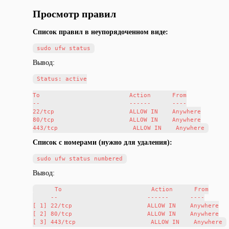
Просмотр правил
Список правил в неупорядоченном виде:
Вывод:
Status: active

To                         Action      From

--                         ------      ----

22/tcp                     ALLOW IN    Anywhere

80/tcp                     ALLOW IN    Anywhere

Список с номерами (нужно для удаления):
Вывод:
     To                         Action      From

     --                         ------      ----

[ 1] 22/tcp                     ALLOW IN    Anywhere

[ 2] 80/tcp                     ALLOW IN    Anywhere
