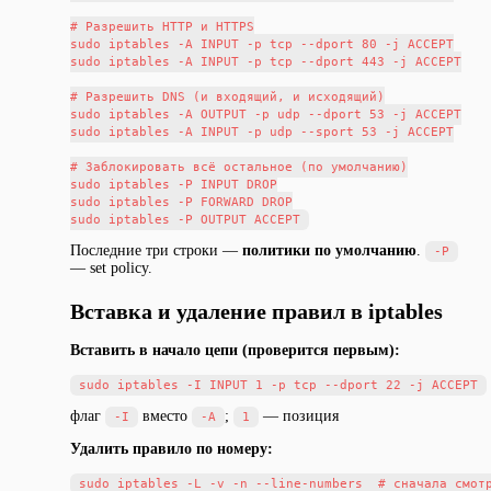
# Разрешить HTTP и HTTPS

sudo iptables -A INPUT -p tcp --dport 80 -j ACCEPT

sudo iptables -A INPUT -p tcp --dport 443 -j ACCEPT

# Разрешить DNS (и входящий, и исходящий)

sudo iptables -A OUTPUT -p udp --dport 53 -j ACCEPT

sudo iptables -A INPUT -p udp --sport 53 -j ACCEPT

# Заблокировать всё остальное (по умолчанию)

sudo iptables -P INPUT DROP

sudo iptables -P FORWARD DROP

Последние три строки —
политики по умолчанию
.
-P
— set policy.
Вставка и удаление правил в iptables
Вставить в начало цепи (проверится первым):
флаг
вместо
;
— позиция
-I
-A
1
Удалить правило по номеру:
sudo iptables -L -v -n --line-numbers  # сначала смотр