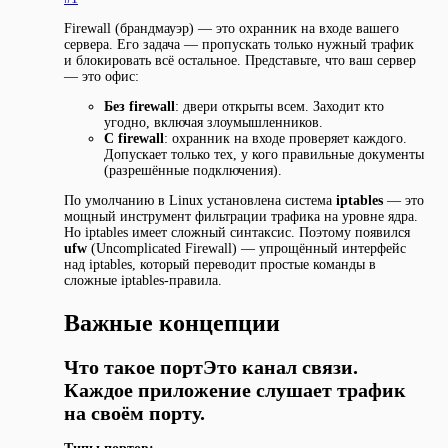
Firewall (брандмауэр) — это охранник на входе вашего
сервера. Его задача — пропускать только нужный трафик
и блокировать всё остальное. Представьте, что ваш сервер
— это офис:
Без firewall
: двери открыты всем. Заходит кто
угодно, включая злоумышленников.
С firewall
: охранник на входе проверяет каждого.
Допускает только тех, у кого правильные документы
(разрешённые подключения).
По умолчанию в Linux установлена система
iptables
— это
мощный инструмент фильтрации трафика на уровне ядра.
Но iptables имеет сложный синтаксис. Поэтому появился
ufw
(Uncomplicated Firewall) — упрощённый интерфейс
над iptables, который переводит простые команды в
сложные iptables-правила.
Важные концепции
Что такое портЭто канал связи.
Каждое приложение слушает трафик
на своём порту.