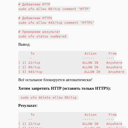
# Добавляем HTTP

sudo ufw allow 80/tcp comment "HTTP"

# Добавляем HTTPS

sudo ufw allow 443/tcp comment "HTTPS"

# Проверяем результат

Вывод:
     To                         Action      From

     --                         ------      ----

[ 1] 22/tcp                     ALLOW IN    Anywhere

[ 2] 80/tcp                     ALLOW IN    Anywhere

Всё остальное блокируется автоматически!
Хотим запретить HTTP (оставить только HTTPS):
Результат:
     To                         Action      From

     --                         ------      ----

[ 1] 22/tcp                     ALLOW IN    Anywhere
