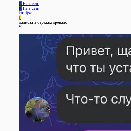
K
Не в сети
K
Не в сети
kirilljsx
js
написал в
отредактировано
#1