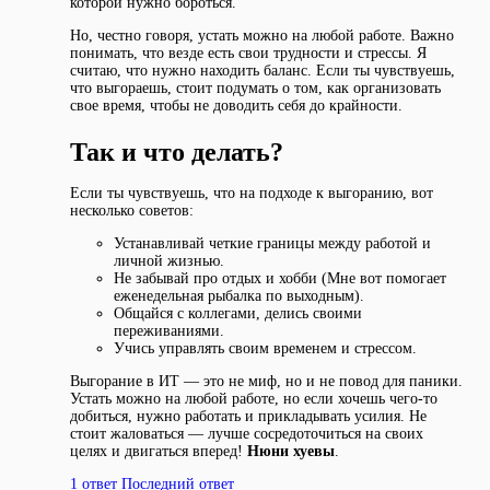
которой нужно бороться.
Но, честно говоря, устать можно на любой работе. Важно
понимать, что везде есть свои трудности и стрессы. Я
считаю, что нужно находить баланс. Если ты чувствуешь,
что выгораешь, стоит подумать о том, как организовать
свое время, чтобы не доводить себя до крайности.
Так и что делать?
Если ты чувствуешь, что на подходе к выгоранию, вот
несколько советов:
Устанавливай четкие границы между работой и
личной жизнью.
Не забывай про отдых и хобби (Мне вот помогает
еженедельная рыбалка по выходным).
Общайся с коллегами, делись своими
переживаниями.
Учись управлять своим временем и стрессом.
Выгорание в ИТ — это не миф, но и не повод для паники.
Устать можно на любой работе, но если хочешь чего-то
добиться, нужно работать и прикладывать усилия. Не
стоит жаловаться — лучше сосредоточиться на своих
целях и двигаться вперед!
Нюни хуевы
.
1 ответ
Последний ответ