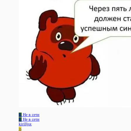
K
Не в сети
K
Не в сети
kirilljsx
js