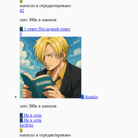
js
написал в
отредактировано
#2
зато 300к в наносек
K
1 ответ
Последний ответ
0
A
Aladdin
зато 300к в наносек
K
Не в сети
K
Не в сети
kirilljsx
js
написал в
отредактировано