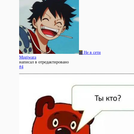
M
Не в сети
Mugiwara
написал в
отредактировано
#4