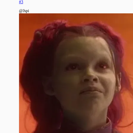
#3
@Jspi