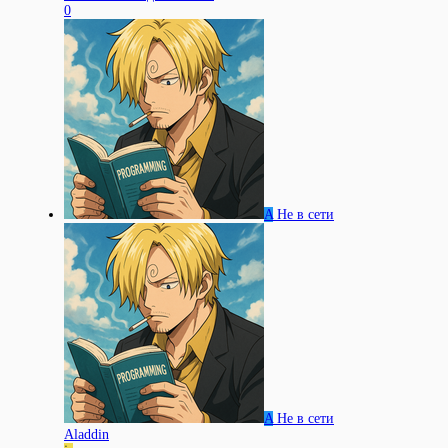
0
A
Не в сети
A
Не в сети
Aladdin