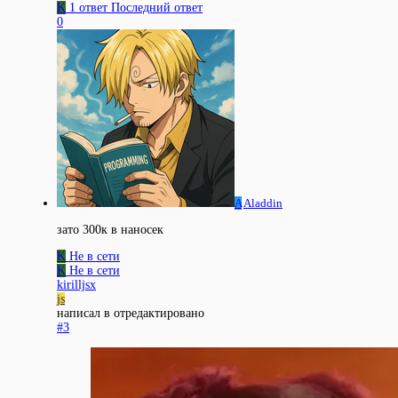
K
1 ответ
Последний ответ
0
A
Aladdin
зато 300к в наносек
K
Не в сети
K
Не в сети
kirilljsx
js
написал в
отредактировано
#3