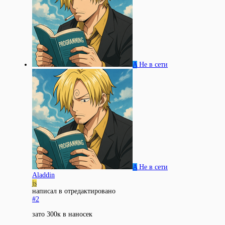
A
Не в сети
A
Не в сети
Aladdin
js
написал в
отредактировано
#2
зато 300к в наносек