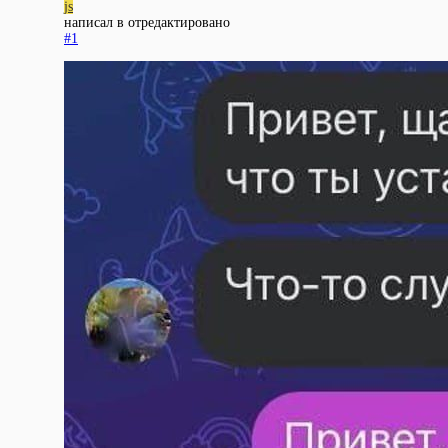
js
написал в
отредактировано
#1