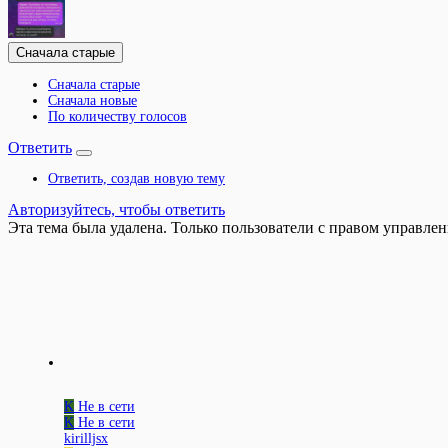
Сначала старые
Сначала старые
Сначала новые
По количеству голосов
Ответить
Ответить, создав новую тему
Авторизуйтесь, чтобы ответить
Эта тема была удалена. Только пользователи с правом управлен
K
Не в сети
K
Не в сети
kirilljsx