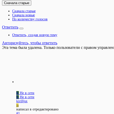
Сначала старые
Сначала старые
Сначала новые
По количеству голосов
Ответить
Ответить, создав новую тему
Авторизуйтесь, чтобы ответить
Эта тема была удалена. Только пользователи с правом управлен
K
Не в сети
K
Не в сети
kirilljsx
js
написал в
отредактировано
#1