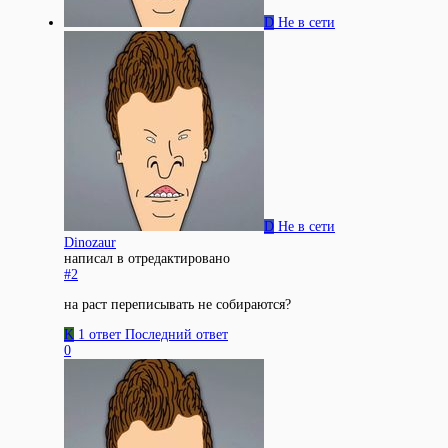
D
Не в сети
D
Не в сети
Dinozaur
написал в
отредактировано
#2
на раст переписывать не собираются?
K
1 ответ
Последний ответ
0