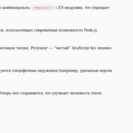
но комбинировать
с ES-модулями, что упрощает
require()
тов, использующих современные возможности Node.js.
нотации типов). Результат — “чистый” JavaScript без лишних
ользуются специфичные окружения (например, урезанные версии
Теперь они сохраняются, что улучшает читаемость типов.