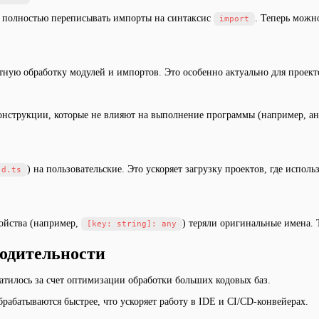
ь полностью переписывать импорты на синтаксис
. Теперь мож
import
ктную обработку модулей и импортов. Это особенно актуально для проек
конструкции, которые не влияют на выполнение программы (например, ан
) на пользовательские. Это ускоряет загрузку проектов, где исп
.d.ts
ойства (например,
) теряли оригинальные имена. 
[key: string]: any
одительности
атилось за счет оптимизации обработки больших кодовых баз.
брабатываются быстрее, что ускоряет работу в IDE и CI/CD-конвейерах.