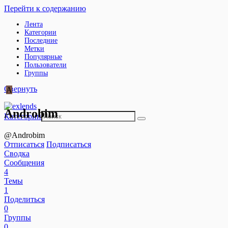
Перейти к содержанию
Лента
Категории
Последние
Метки
Популярные
Пользователи
Группы
Свернуть
A
Androbim
Категории
@Androbim
Отписаться
Подписаться
Сводка
Сообщения
4
Темы
1
Поделиться
0
Группы
0