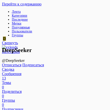
Перейти к содержанию
Лента
Категории
Последние
Метки
Популярные
Пользователи
Группы
D
Свернуть
DeepSeeker
Категории
@DeepSeeker
Отписаться
Подписаться
Сводка
Сообщения
13
Темы
0
Поделиться
0
Группы
0
Подписчики