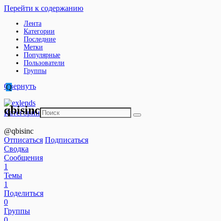
Перейти к содержанию
Лента
Категории
Последние
Метки
Популярные
Пользователи
Группы
Свернуть
Q
qbisinc
Категории
@qbisinc
Отписаться
Подписаться
Сводка
Сообщения
1
Темы
1
Поделиться
0
Группы
0