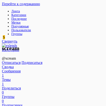
Перейти к содержанию
Лента
Категории
Последние
Метки
Популярные
Пользователи
Группы
S
Свернуть
scream
Категории
@scream
Отписаться
Подписаться
Сводка
Сообщения
1
Темы
1
Поделиться
0
Группы
0
Подписчики