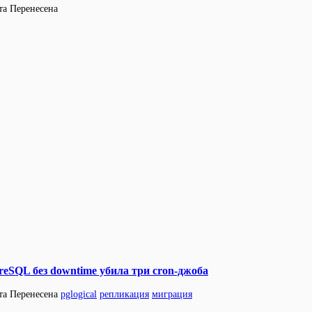
та
Перенесена
reSQL без downtime убила три cron-джоба
та
Перенесена
pglogical
репликация
миграция