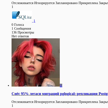
Отслеживается
Игнорируется
Запланировано
Прикреплена
Закры
1
1
0
Голоса
1
Сообщения
136
Просмотры
Нет ответов
H
Снёс 95% легаси миграций pglogical: репликация Postg
Отслеживается
Игнорируется
Запланировано
Прикреплена
Закры
1