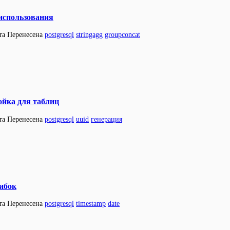
 использования
та
Перенесена
postgresql
stringagg
groupconcat
ойка для таблиц
та
Перенесена
postgresql
uuid
генерация
шибок
та
Перенесена
postgresql
timestamp
date