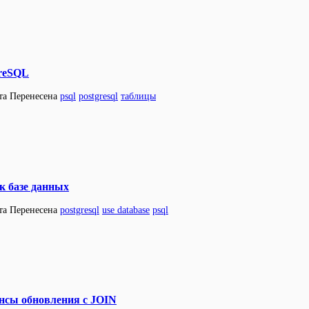
greSQL
та
Перенесена
psql
postgresql
таблицы
к базе данных
та
Перенесена
postgresql
use database
psql
нсы обновления с JOIN