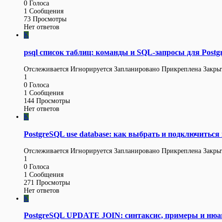
0
Голоса
1
Сообщения
73
Просмотры
Нет ответов
K
psql список таблиц: команды и SQL-запросы для Post
Отслеживается
Игнорируется
Запланировано
Прикреплена
Закры
1
0
Голоса
1
Сообщения
144
Просмотры
Нет ответов
K
PostgreSQL use database: как выбрать и подключиться 
Отслеживается
Игнорируется
Запланировано
Прикреплена
Закры
1
0
Голоса
1
Сообщения
271
Просмотры
Нет ответов
K
PostgreSQL UPDATE JOIN: синтаксис, примеры и нюа