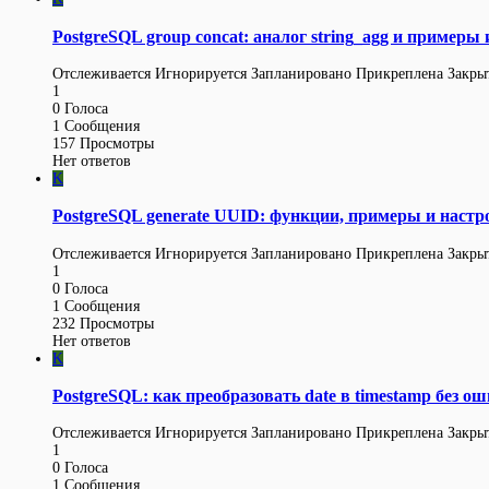
PostgreSQL group concat: аналог string_agg и примеры
Отслеживается
Игнорируется
Запланировано
Прикреплена
Закры
1
0
Голоса
1
Сообщения
157
Просмотры
Нет ответов
K
PostgreSQL generate UUID: функции, примеры и настр
Отслеживается
Игнорируется
Запланировано
Прикреплена
Закры
1
0
Голоса
1
Сообщения
232
Просмотры
Нет ответов
K
PostgreSQL: как преобразовать date в timestamp без о
Отслеживается
Игнорируется
Запланировано
Прикреплена
Закры
1
0
Голоса
1
Сообщения