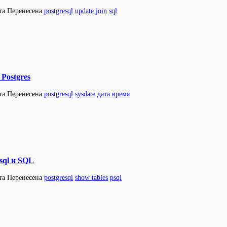
та
Перенесена
postgresql
update join
sql
Postgres
та
Перенесена
postgresql
sysdate
дата время
sql и SQL
та
Перенесена
postgresql
show tables
psql