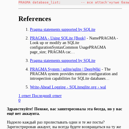
References
Pragma statements supported by SQLite
PRAGMA - Using SQLite [Book]
- NamePRAGMA -
Look up or modify an SQLite
configurationSyntaxCommon UsagePRAGMA
page_size; PRAGMA cac…
Pragma statements supported by SQLite
PRAGMA System | sqlite/sqlite | DeepWiki
- The
PRAGMA system provides runtime configuration and
introspection capabilities for SQLite databases…
Write-Ahead Logging - SQLitesqlite.org › wal
1 ответ
Последний ответ
0
Здравствуйте! Похоже, вас заинтересовала эта беседа, но у вас
ещё нет аккаунта.
Надоело каждый раз пролистывать одни и те же посты?
Зарегистрировав аккаунт, вы всегда будете возвращаться на ту же