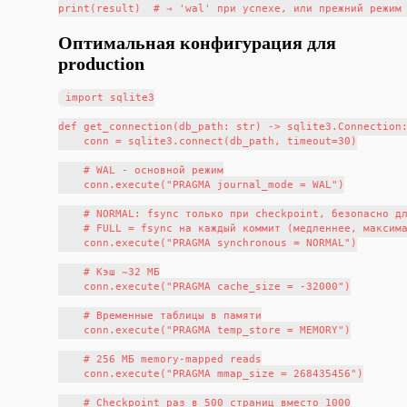
Оптимальная конфигурация для
production
import sqlite3

def get_connection(db_path: str) -> sqlite3.Connection:
    conn = sqlite3.connect(db_path, timeout=30)

    # WAL - основной режим

    conn.execute("PRAGMA journal_mode = WAL")

    # NORMAL: fsync только при checkpoint, безопасно дл
    # FULL = fsync на каждый коммит (медленнее, максима
    conn.execute("PRAGMA synchronous = NORMAL")

    # Кэш ~32 МБ

    conn.execute("PRAGMA cache_size = -32000")

    # Временные таблицы в памяти

    conn.execute("PRAGMA temp_store = MEMORY")

    # 256 МБ memory-mapped reads

    conn.execute("PRAGMA mmap_size = 268435456")

    # Checkpoint раз в 500 страниц вместо 1000
