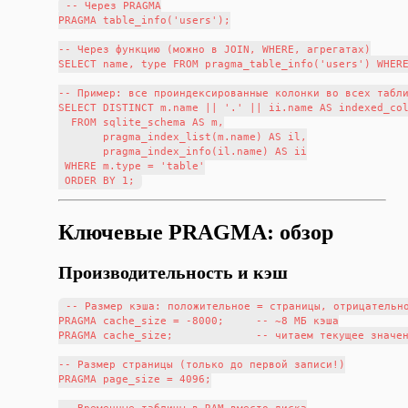
-- Через PRAGMA

PRAGMA table_info('users');

-- Через функцию (можно в JOIN, WHERE, агрегатах)

SELECT name, type FROM pragma_table_info('users') WHERE
-- Пример: все проиндексированные колонки во всех табли
SELECT DISTINCT m.name || '.' || ii.name AS indexed_col
  FROM sqlite_schema AS m,

       pragma_index_list(m.name) AS il,

       pragma_index_info(il.name) AS ii

 WHERE m.type = 'table'

Ключевые PRAGMA: обзор
Производительность и кэш
-- Размер кэша: положительное = страницы, отрицательно
PRAGMA cache_size = -8000;     -- ~8 МБ кэша

PRAGMA cache_size;             -- читаем текущее значен
-- Размер страницы (только до первой записи!)

PRAGMA page_size = 4096;
