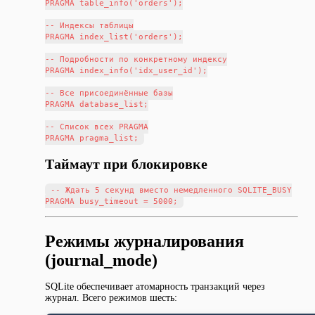
PRAGMA table_info('orders');

-- Индексы таблицы

PRAGMA index_list('orders');

-- Подробности по конкретному индексу

PRAGMA index_info('idx_user_id');

-- Все присоединённые базы

PRAGMA database_list;

-- Список всех PRAGMA

Таймаут при блокировке
-- Ждать 5 секунд вместо немедленного SQLITE_BUSY

Режимы журналирования
(journal_mode)
SQLite обеспечивает атомарность транзакций через
журнал. Всего режимов шесть: