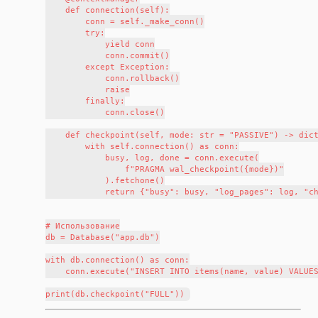
    def connection(self):

        conn = self._make_conn()

        try:

            yield conn

            conn.commit()

        except Exception:

            conn.rollback()

            raise

        finally:

            conn.close()

    def checkpoint(self, mode: str = "PASSIVE") -> dict
        with self.connection() as conn:

            busy, log, done = conn.execute(

                f"PRAGMA wal_checkpoint({mode})"

            ).fetchone()

            return {"busy": busy, "log_pages": log, "ch
# Использование

db = Database("app.db")

with db.connection() as conn:

    conn.execute("INSERT INTO items(name, value) VALUES