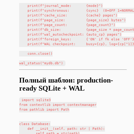
    print(f"journal_mode:       {mode}")

    print(f"synchronous:        {sync}  (0=OFF 1=NORMAL
    print(f"cache_size:         {cache} pages")

    print(f"page_size:          {page_size} bytes")

    print(f"page_count:         {page_count}")

    print(f"db_size:            {page_size * page_count
    print(f"wal_autocheckpoint: {auto_cp} pages")

    print(f"foreign_keys:       {'ON' if fk else 'OFF'}
    print(f"WAL checkpoint:     busy={cp}, log={cp[^1]}
    conn.close()

Полный шаблон: production-
ready SQLite + WAL
import sqlite3

from contextlib import contextmanager

from pathlib import Path

class Database:

    def __init__(self, path: str | Path):

        self.path = str(path)
