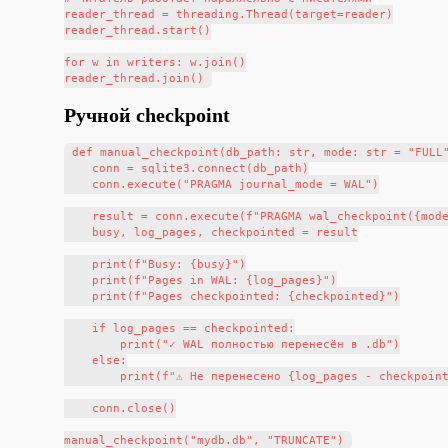
reader_thread = threading.Thread(target=reader)

reader_thread.start()

for w in writers: w.join()

Ручной checkpoint
def manual_checkpoint(db_path: str, mode: str = "FULL"
    conn = sqlite3.connect(db_path)

    conn.execute("PRAGMA journal_mode = WAL")

    result = conn.execute(f"PRAGMA wal_checkpoint({mode
    busy, log_pages, checkpointed = result

    print(f"Busy: {busy}")

    print(f"Pages in WAL: {log_pages}")

    print(f"Pages checkpointed: {checkpointed}")

    if log_pages == checkpointed:

        print("✓ WAL полностью перенесён в .db")

    else:

        print(f"⚠ Не перенесено {log_pages - checkpoint
    conn.close()
