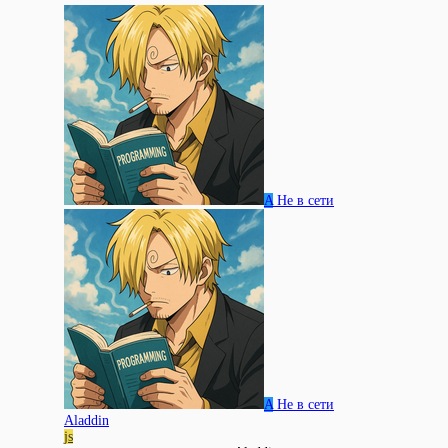
A
Не в сети
A
Не в сети
Aladdin
js