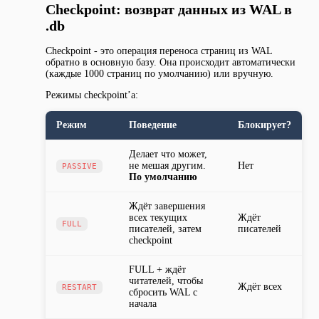
Checkpoint: возврат данных из WAL в
.db
Checkpoint - это операция переноса страниц из WAL
обратно в основную базу. Она происходит автоматически
(каждые 1000 страниц по умолчанию) или вручную.
Режимы checkpoint’а:
Режим
Поведение
Блокирует?
Делает что может,
не мешая другим.
Нет
PASSIVE
По умолчанию
Ждёт завершения
всех текущих
Ждёт
FULL
писателей, затем
писателей
checkpoint
FULL + ждёт
читателей, чтобы
Ждёт всех
RESTART
сбросить WAL с
начала