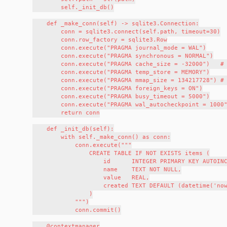
        self._init_db()

    def _make_conn(self) -> sqlite3.Connection:

        conn = sqlite3.connect(self.path, timeout=30)

        conn.row_factory = sqlite3.Row

        conn.execute("PRAGMA journal_mode = WAL")

        conn.execute("PRAGMA synchronous = NORMAL")

        conn.execute("PRAGMA cache_size = -32000")   # 
        conn.execute("PRAGMA temp_store = MEMORY")

        conn.execute("PRAGMA mmap_size = 134217728") # 
        conn.execute("PRAGMA foreign_keys = ON")

        conn.execute("PRAGMA busy_timeout = 5000")

        conn.execute("PRAGMA wal_autocheckpoint = 1000"
        return conn

    def _init_db(self):

        with self._make_conn() as conn:

            conn.execute("""

                CREATE TABLE IF NOT EXISTS items (

                    id      INTEGER PRIMARY KEY AUTOINC
                    name    TEXT NOT NULL,

                    value   REAL,

                    created TEXT DEFAULT (datetime('now
                )

            """)

            conn.commit()

    @contextmanager
