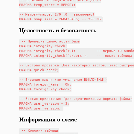
-- Временные таблицы в RAM вместо диска

PRAGMA temp_store = MEMORY;

-- Memory-mapped I/O (0 = выключено)

Целостность и безопасность
-- Проверка целостности базы

PRAGMA integrity_check;

PRAGMA integrity_check(10);          -- первые 10 ошибо
PRAGMA integrity_check('orders');    -- только таблица 
-- Быстрая проверка (без некоторых тестов, зато быстрее
PRAGMA quick_check;

-- Внешние ключи (по умолчанию ВЫКЛЮЧЕНЫ!)

PRAGMA foreign_keys = ON;

PRAGMA foreign_key_check;

-- Версия приложения (для идентификации формата файла)

PRAGMA user_version = 3;

Информация о схеме
-- Колонки таблицы
