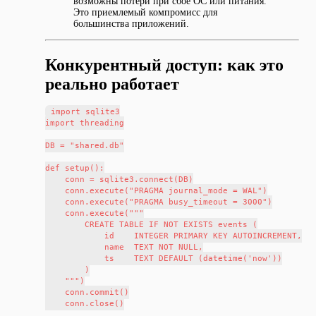
возможны потери при сбое ОС или питания.
Это приемлемый компромисс для
большинства приложений.
Конкурентный доступ: как это
реально работает
import sqlite3

import threading

DB = "shared.db"

def setup():

    conn = sqlite3.connect(DB)

    conn.execute("PRAGMA journal_mode = WAL")

    conn.execute("PRAGMA busy_timeout = 3000")

    conn.execute("""

        CREATE TABLE IF NOT EXISTS events (

            id    INTEGER PRIMARY KEY AUTOINCREMENT,

            name  TEXT NOT NULL,

            ts    TEXT DEFAULT (datetime('now'))

        )

    """)

    conn.commit()

    conn.close()
