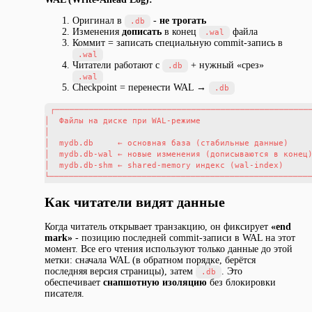
Оригинал в
-
не трогать
.db
Изменения
дописать
в конец
файла
.wal
Коммит = записать специальную commit-запись в
.wal
Читатели работают с
+ нужный «срез»
.db
.wal
Checkpoint = перенести WAL →
.db
┌─────────────────────────────────────────────────────
│  Файлы на диске при WAL-режиме                       
│                                                      
│  mydb.db     ← основная база (стабильные данные)     
│  mydb.db-wal ← новые изменения (дописываются в конец)
│  mydb.db-shm ← shared-memory индекс (wal-index)      
Как читатели видят данные
Когда читатель открывает транзакцию, он фиксирует
«end
mark»
- позицию последней commit-записи в WAL на этот
момент. Все его чтения используют только данные до этой
метки: сначала WAL (в обратном порядке, берётся
последняя версия страницы), затем
. Это
.db
обеспечивает
снапшотную изоляцию
без блокировки
писателя.