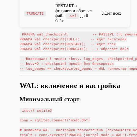
RESTART +
физически обрезает
Ждёт всех
TRUNCATE
файл
до 0
.wal
байт
PRAGMA wal_checkpoint;           -- PASSIVE (по умолча
PRAGMA wal_checkpoint(FULL);     -- ждёт писателей

PRAGMA wal_checkpoint(RESTART);  -- ждёт всех

PRAGMA wal_checkpoint(TRUNCATE); -- + обрезает файл

-- Возвращает 3 числа: (busy, log_pages, checkpointed_p
-- busy=0 → checkpoint прошёл без блокировок

WAL: включение и настройка
Минимальный старт
import sqlite3

conn = sqlite3.connect("mydb.db")

# Включаем WAL - настройка персистентна (сохраняется ме
result = conn.execute("PRAGMA journal_mode = WAL").fetc