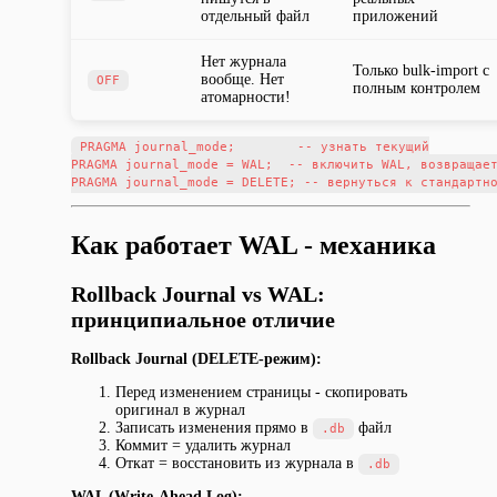
отдельный файл
приложений
Нет журнала
Только bulk-import с
вообще. Нет
OFF
полным контролем
атомарности!
PRAGMA journal_mode;        -- узнать текущий

PRAGMA journal_mode = WAL;  -- включить WAL, возвращает
Как работает WAL - механика
Rollback Journal vs WAL:
принципиальное отличие
Rollback Journal (DELETE-режим):
Перед изменением страницы - скопировать
оригинал в журнал
Записать изменения прямо в
файл
.db
Коммит = удалить журнал
Откат = восстановить из журнала в
.db
WAL (Write-Ahead Log):