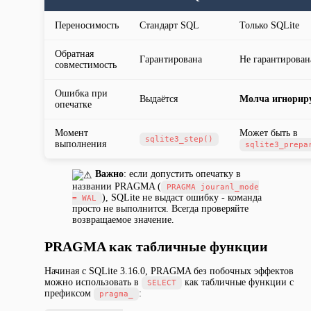
Переносимость
Стандарт SQL
Только SQLite
Обратная
Гарантирована
Не гарантирован
совместимость
Ошибка при
Выдаётся
Молча игнорир
опечатке
Момент
Может быть в
sqlite3_step()
выполнения
sqlite3_prepa
️
Важно
: если допустить опечатку в
названии PRAGMA (
PRAGMA jouranl_mode
), SQLite не выдаст ошибку - команда
= WAL
просто не выполнится. Всегда проверяйте
возвращаемое значение.
PRAGMA как табличные функции
Начиная с SQLite 3.16.0, PRAGMA без побочных эффектов
можно использовать в
как табличные функции с
SELECT
префиксом
:
pragma_