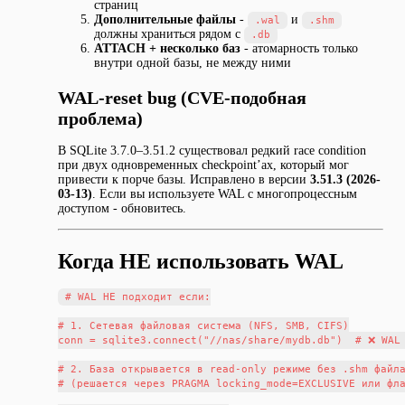
страниц
Дополнительные файлы
-
и
.wal
.shm
должны храниться рядом с
.db
ATTACH + несколько баз
- атомарность только
внутри одной базы, не между ними
WAL-reset bug (CVE-подобная
проблема)
В SQLite 3.7.0–3.51.2 существовал редкий race condition
при двух одновременных checkpoint’ах, который мог
привести к порче базы. Исправлено в версии
3.51.3 (2026-
03-13)
. Если вы используете WAL с многопроцессным
доступом - обновитесь.
Когда НЕ использовать WAL
# WAL НЕ подходит если:

# 1. Сетевая файловая система (NFS, SMB, CIFS)

conn = sqlite3.connect("//nas/share/mydb.db")  # ❌ WAL 
# 2. База открывается в read-only режиме без .shm файла
# (решается через PRAGMA locking_mode=EXCLUSIVE или фла