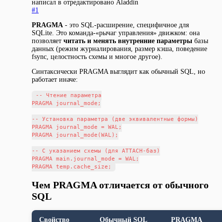
написал в
отредактировано Aladdin
#1
PRAGMA
- это SQL-расширение, специфичное для
SQLite. Это команда-«рычаг управления» движком: она
позволяет
читать и менять внутренние параметры
базы
данных (режим журналирования, размер кэша, поведение
fsync, целостность схемы и многое другое).
Синтаксически PRAGMA выглядит как обычный SQL, но
работает иначе:
-- Чтение параметра

PRAGMA journal_mode;

-- Установка параметра (две эквивалентные формы)

PRAGMA journal_mode = WAL;

PRAGMA journal_mode(WAL);

-- С указанием схемы (для ATTACH-баз)

PRAGMA main.journal_mode = WAL;

Чем PRAGMA отличается от обычного
SQL
Свойство
Обычный SQL
PRAGMA