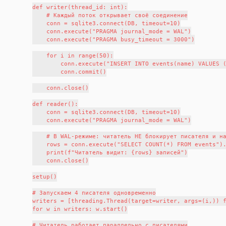
def writer(thread_id: int):

    # Каждый поток открывает своё соединение

    conn = sqlite3.connect(DB, timeout=10)

    conn.execute("PRAGMA journal_mode = WAL")

    conn.execute("PRAGMA busy_timeout = 3000")

    for i in range(50):

        conn.execute("INSERT INTO events(name) VALUES (
        conn.commit()

    conn.close()

def reader():

    conn = sqlite3.connect(DB, timeout=10)

    conn.execute("PRAGMA journal_mode = WAL")

    # В WAL-режиме: читатель НЕ блокирует писателя и на
    rows = conn.execute("SELECT COUNT(*) FROM events").
    print(f"Читатель видит: {rows} записей")

    conn.close()

setup()

# Запускаем 4 писателя одновременно

writers = [threading.Thread(target=writer, args=(i,)) f
for w in writers: w.start()

# Читатель работает параллельно с писателями
