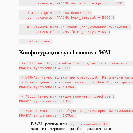
    conn.execute("PRAGMA wal_autocheckpoint = 500")

    # Ждать до 5 сек при блокировке

    conn.execute("PRAGMA busy_timeout = 5000")

    # Включить внешние ключи (по умолчанию выключены!)

    conn.execute("PRAGMA foreign_keys = ON")

Конфигурация synchronous с WAL
-- OFF: нет fsync вообще. Быстро, но риск порчи при сб
PRAGMA synchronous = OFF;

-- NORMAL: fsync только при checkpoint. Рекомендуется д
-- Потеря данных возможна только при сбое ОС, не при сб
PRAGMA synchronous = NORMAL;

-- FULL: fsync при каждом коммите и checkpoint

PRAGMA synchronous = FULL;

-- EXTRA: FULL + extra fsync на директорию (максимальна
В WAL-режиме при
synchronous=NORMAL
данные не теряются при сбое приложения, но