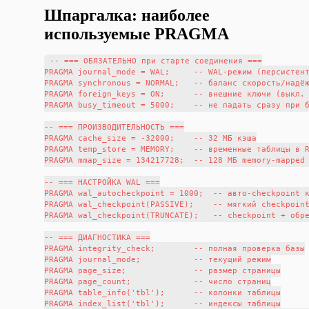
Шпаргалка: наиболее
используемые PRAGMA
-- === ОБЯЗАТЕЛЬНО при старте соединения ===

PRAGMA journal_mode = WAL;     -- WAL-режим (персистент
PRAGMA synchronous = NORMAL;   -- баланс скорость/надёж
PRAGMA foreign_keys = ON;      -- внешние ключи (выкл. 
PRAGMA busy_timeout = 5000;    -- не падать сразу при б
-- === ПРОИЗВОДИТЕЛЬНОСТЬ ===

PRAGMA cache_size = -32000;    -- 32 МБ кэша

PRAGMA temp_store = MEMORY;    -- временные таблицы в R
PRAGMA mmap_size = 134217728;  -- 128 МБ memory-mapped 
-- === НАСТРОЙКА WAL ===

PRAGMA wal_autocheckpoint = 1000;  -- авто-checkpoint к
PRAGMA wal_checkpoint(PASSIVE);    -- мягкий checkpoint
PRAGMA wal_checkpoint(TRUNCATE);   -- checkpoint + обре
-- === ДИАГНОСТИКА ===

PRAGMA integrity_check;        -- полная проверка базы

PRAGMA journal_mode;           -- текущий режим

PRAGMA page_size;              -- размер страницы

PRAGMA page_count;             -- число страниц

PRAGMA table_info('tbl');      -- колонки таблицы

PRAGMA index_list('tbl');      -- индексы таблицы
