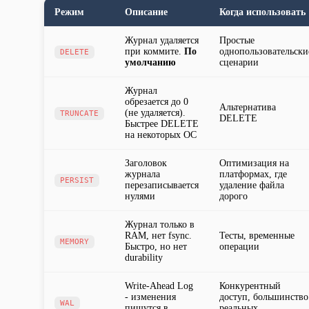
Режим
Описание
Когда использовать
Журнал удаляется
Простые
при коммите.
По
однопользовательски
DELETE
умолчанию
сценарии
Журнал
обрезается до 0
Альтернатива
(не удаляется).
TRUNCATE
DELETE
Быстрее DELETE
на некоторых ОС
Заголовок
Оптимизация на
журнала
платформах, где
PERSIST
перезаписывается
удаление файла
нулями
дорого
Журнал только в
RAM, нет fsync.
Тесты, временные
MEMORY
Быстро, но нет
операции
durability
Write-Ahead Log
Конкурентный
- изменения
доступ, большинство
WAL
пишутся в
реальных