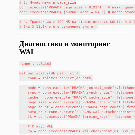
# 3. Нужно менять page_size

conn.execute("PRAGMA page_size = 8192")   # нужно делат
conn.execute("PRAGMA journal_mode = WAL") # после этого
# 4. Транзакции > 100 МБ на старых версиях SQLite < 3.1
Диагностика и мониторинг
WAL
import sqlite3

def wal_status(db_path: str):

    conn = sqlite3.connect(db_path)

    mode = conn.execute("PRAGMA journal_mode").fetchone
    sync = conn.execute("PRAGMA synchronous").fetchone(
    cache = conn.execute("PRAGMA cache_size").fetchone(
    page_size = conn.execute("PRAGMA page_size").fetcho
    page_count = conn.execute("PRAGMA page_count").fetc
    auto_cp = conn.execute("PRAGMA wal_autocheckpoint")
    fk = conn.execute("PRAGMA foreign_keys").fetchone()
    # Статус WAL

    cp = conn.execute("PRAGMA wal_checkpoint(PASSIVE)")