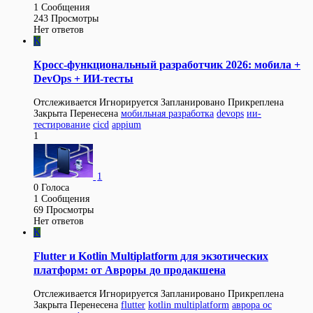
1
Сообщения
243
Просмотры
Нет ответов
K
Кросс-функциональный разработчик 2026: мобила +
DevOps + ИИ-тесты
Отслеживается
Игнорируется
Запланировано
Прикреплена
Закрыта
Перенесена
мобильная разработка
devops
ии-
тестирование
cicd
appium
1
1
0
Голоса
1
Сообщения
69
Просмотры
Нет ответов
K
Flutter и Kotlin Multiplatform для экзотических
платформ: от Авроры до продакшена
Отслеживается
Игнорируется
Запланировано
Прикреплена
Закрыта
Перенесена
flutter
kotlin multiplatform
аврора ос