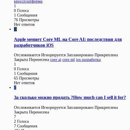
кроссплатформа
1
0
Голоса
1
Сообщения
76
Просмотры
Нет ответов
K
Apple меняет Core ML на Core AI: последствия для
разработчиков iOS
Отслеживается
Игнорируется
Запланировано
Прикреплена
Закрыта
Перенесена
core ai
core ml
ios разработка
1
0
Голоса
1
Сообщения
65
Просмотры
Нет ответов
S
За сколько можно продать ?How much can I sell it for?
Отслеживается
Игнорируется
Запланировано
Прикреплена
Закрыта
Перенесена
7
2
Голоса
7
Сообщения