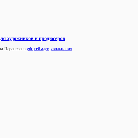
для художников и продюсеров
та
Перенесена
gdc
геймдев
увольнения