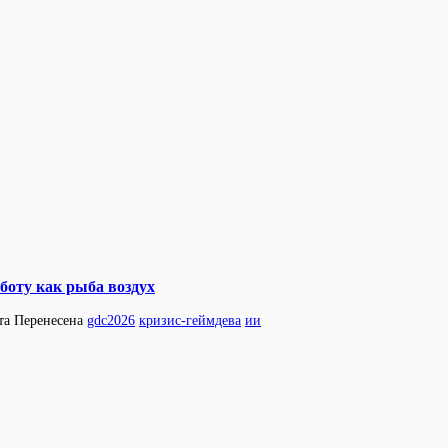
боту как рыба воздух
та
Перенесена
gdc2026
кризис-геймдева
ии