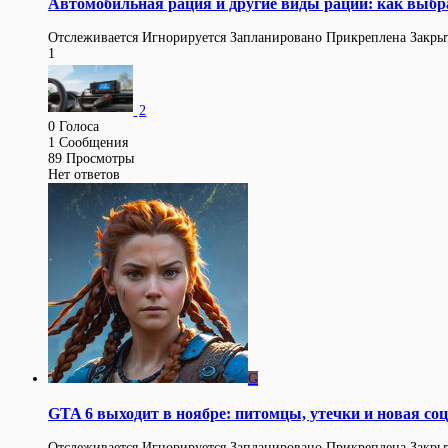
Автомобильная рация и другие виды раций: как выбра
Отслеживается
Игнорируется
Запланировано
Прикреплена
Закры
1
2
0
Голоса
1
Сообщения
89
Просмотры
Нет ответов
G
GTA 6 выходит в ноябре: питомцы, утечки и новая соц
Отслеживается
Игнорируется
Запланировано
Прикреплена
Закры