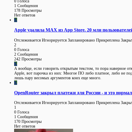
0
Голоса
1
Сообщения
178
Просмотры
Нет ответов
K
Apple удалила MAX из App Store. 20 млн пользователе
Отслеживается
Игнорируется
Запланировано
Прикреплена
Закры
2
0
Голоса
2
Сообщения
242
Просмотры
K
А вообще, если говорить открытым текстом, то пора наверное отк
Apple, вот парочка из них: Многое ПО либо платное, либо не по
лишь пару весомых аргументов коих еще много.
K
OpenRouter закрыл платежи для России - и это норма
Отслеживается
Игнорируется
Запланировано
Прикреплена
Закры
1
0
Голоса
1
Сообщения
170
Просмотры
Нет ответов