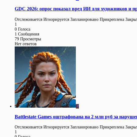
GDC 2026: опрос показал вред ИИ для художников и п
Отслеживается
Игнорируется
Запланировано
Прикреплена
Закры
1
0
Голоса
1
Сообщения
79
Просмотры
Нет ответов
G
Battlestate Games оштрафована на 2 млн руб за наруше
Отслеживается
Игнорируется
Запланировано
Прикреплена
Закры
1
0
Голоса