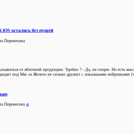
й iOS остались без пушей
та
Перенесена
азываться от яблочной продукции. Удобно ? - Да, не спорю. Но есть мас
дходит под Mac os Железо не сильно дружит с локальными нейронками (чт
льно
та
Перенесена
ai