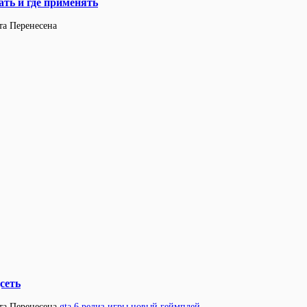
ть и где применять
та
Перенесена
сеть
та
Перенесена
gta 6
релиз игры
новый геймплей