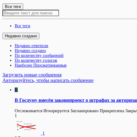
Все теги
Все теги
Недавно создано
Недавно ответили
Недавно создано
По количеству сообщений
По количеству голосов
Наиболее Просматриваемые
Загрузить новые сообщения
Авторизуйтесь, чтобы написать сообщение
K
В Госдуму внесён законопроект о штрафах за авториз
Отслеживается
Игнорируется
Запланировано
Прикреплена
Закры
1
1