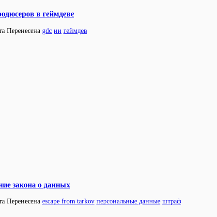
родюсеров в геймдеве
та
Перенесена
gdc
ии
геймдев
ние закона о данных
та
Перенесена
escape from tarkov
персональные данные
штраф