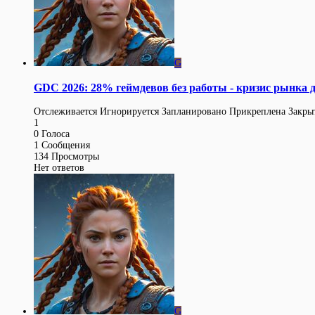
G
GDC 2026: 28% геймдевов без работы - кризис рынка 
Отслеживается
Игнорируется
Запланировано
Прикреплена
Закры
1
0
Голоса
1
Сообщения
134
Просмотры
Нет ответов
G