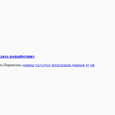
делать разработчику
та
Перенесена
домены
госуслуги
регистрация доменов
ру
рф