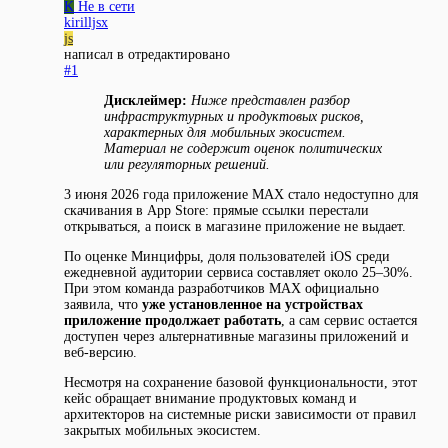
K
Не в сети
kirilljsx
js
написал в
отредактировано
#1
Дисклеймер:
Ниже представлен разбор
инфраструктурных и продуктовых рисков,
характерных для мобильных экосистем.
Материал не содержит оценок политических
или регуляторных решений.
3 июня 2026 года приложение MAX стало недоступно для
скачивания в App Store: прямые ссылки перестали
открываться, а поиск в магазине приложение не выдает.
По оценке Минцифры, доля пользователей iOS среди
ежедневной аудитории сервиса составляет около 25–30%.
При этом команда разработчиков MAX официально
заявила, что
уже установленное на устройствах
приложение продолжает работать
, а сам сервис остается
доступен через альтернативные магазины приложений и
веб-версию.
Несмотря на сохранение базовой функциональности, этот
кейс обращает внимание продуктовых команд и
архитекторов на системные риски зависимости от правил
закрытых мобильных экосистем.