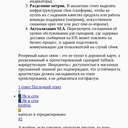
индикаторы).
Разделение метрик.
В аналитике стоит выделять
инфраструктурные сбои платформы, чтобы не
путать их с падением качества продукта или работы
команды поддержки (например, искусственное
снижение
open rate
или рост
time-to-response
).
Актуализация SLA.
Пересмотреть соглашения об
уровне обслуживания для сценариев, где задержка
доставки сообщения на iOS может повлиять на
бизнес-процесс, и заранее подготовить
коммуникацию для пользователей на случай сбоев.
Резервный канал связи - это не пункт в дорожной карте, а
реализованный и протестированный сценарий fallback-
маршрутизации. Инциденты с доступностью в магазинах
приложений лишний раз подтверждают, что устойчивость
архитектуры должна закладываться на этапе
проектирования, а не добавляться постфактум.
1 ответ
Последний ответ
0
K
Не в сети
K
Не в сети
kirilljsx
js
написал в
отредактировано
#2
А вообще, если говорить открытым текстом, то пора