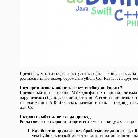
Представь, что ты собрался запустить стартап, и первая зада
реализовать. Но выбор огромен: Python, Go, Rust… А вдруг ес
Сценарии использования: зачем вообще выбирать?
Предположим, ты строишь MVP для финтех-стартапа, где важна 
пару недель собрать рабочий прототип. А если ты пишешь вы
телодвижений. А Rust? Он как надёжный танк — подойдёт, есл
или Go.
Скорость работы: не всегда про код
Когда говорят о скорости, чаще всего имеют в виду два вещи:
Как быстро приложение обрабатывает данные
. Тут 
чем Python, который может тормозить на многопоточных