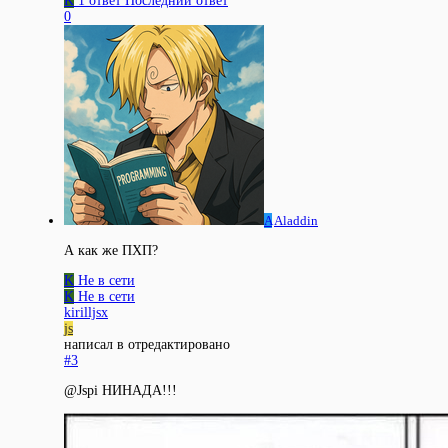
K
1 ответ
Последний ответ
0
A
Aladdin
А как же ПХП?
K
Не в сети
K
Не в сети
kirilljsx
js
написал в
отредактировано
#3
@Jspi НИНАДА!!!