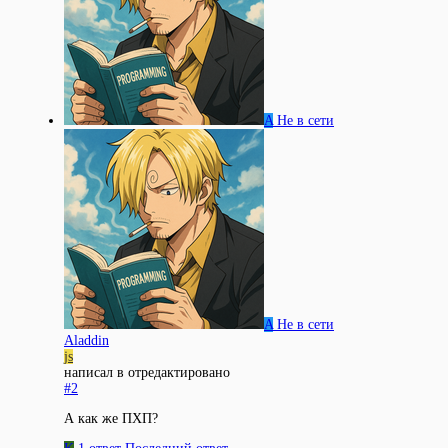
A
Не в сети
A
Не в сети
Aladdin
js
написал в
отредактировано
#2
А как же ПХП?