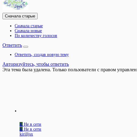
Сначала старые
Сначала старые
Сначала новые
По количеству голосов
Ответить
Ответить, создав новую тему
Авторизуйтесь, чтобы ответить
Эта тема была удалена. Только пользователи с правом управлен
K
Не в сети
K
Не в сети
kirilljsx