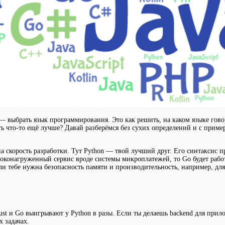
ча — выбрать язык программирования. Это как решить, на каком языке го
ть что-то ещё лучше? Давай разберёмся без сухих определений и с приме
скорость разработки. Тут Python — твой лучший друг. Его синтаксис про
соконагруженный сервис вроде системы микроплатежей, то Go будет рабо
и тебе нужна безопасность памяти и производительность, например, для 
Rust и Go выигрывают у Python в разы. Если ты делаешь backend для при
 задачах.