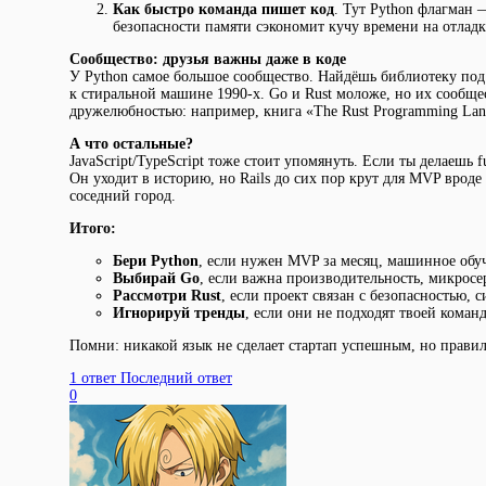
Как быстро команда пишет код
. Тут Python флагман —
безопасности памяти сэкономит кучу времени на отладк
Сообщество: друзья важны даже в коде
У Python самое большое сообщество. Найдёшь библиотеку под
к стиральной машине 1990-х. Go и Rust моложе, но их сообще
дружелюбностью: например, книга «The Rust Programming Lan
А что остальные?
JavaScript/TypeScript тоже стоит упомянуть. Если ты делаешь 
Он уходит в историю, но Rails до сих пор крут для MVP вроде
соседний город.
Итого:
Бери Python
, если нужен MVP за месяц, машинное обуч
Выбирай Go
, если важна производительность, микросе
Рассмотри Rust
, если проект связан с безопасностью,
Игнорируй тренды
, если они не подходят твоей коман
Помни: никакой язык не сделает стартап успешным, но прави
1 ответ
Последний ответ
0