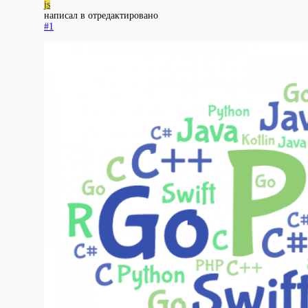
js
написал в
отредактировано
#1