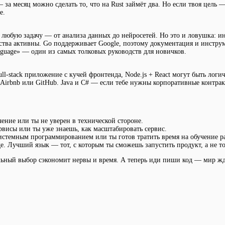
 за месяц можно сделать то, что на Rust займёт два. Но если твоя цель —
е.
 любую задачу — от анализа данных до нейросетей. Но это и ловушка: и
ства активны. Go поддерживает Google, поэтому документация и инстру
guage» — один из самых толковых руководств для новичков.
full-stack приложение с кучей фронтенда, Node.js + React могут быть лог
 Airbnb или GitHub. Java и C# — если тебе нужны корпоративные контрак
ение или ты не уверен в технической стороне.
рвисы или ты уже знаешь, как масштабировать сервис.
 системным программированием или ты готов тратить время на обучение 
де. Лучший язык — тот, с которым ты сможешь запустить продукт, а не тот
льный выбор сэкономит нервы и время. А теперь иди пиши код — мир ж