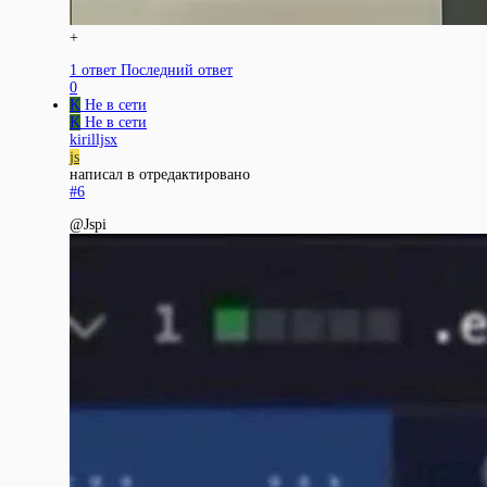
+
1 ответ
Последний ответ
0
K
Не в сети
K
Не в сети
kirilljsx
js
написал в
отредактировано
#6
@Jspi