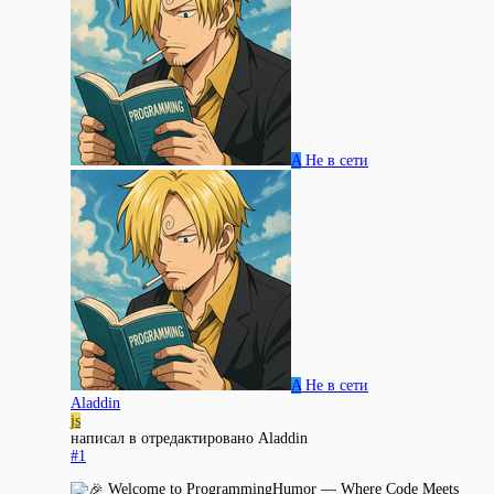
A
Не в сети
A
Не в сети
Aladdin
js
написал в
отредактировано Aladdin
#1
Welcome to ProgrammingHumor — Where Code Meets