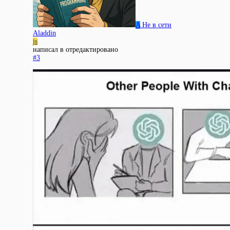
A
Не в сети
Aladdin
js
написал в
отредактировано
#3