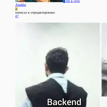
A
Не в сети
Aladdin
js
написал в
отредактировано
#7