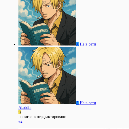
A
Не в сети
A
Не в сети
Aladdin
js
написал в
отредактировано
#2