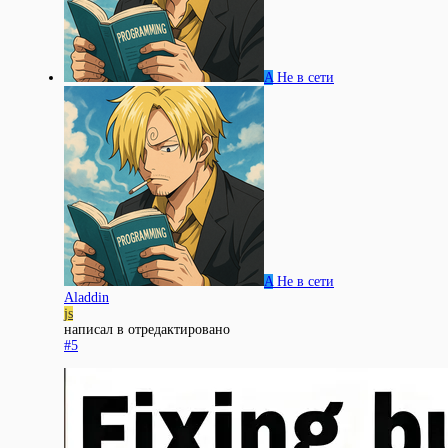
A
Не в сети
A
Не в сети
Aladdin
js
написал в
отредактировано
#5