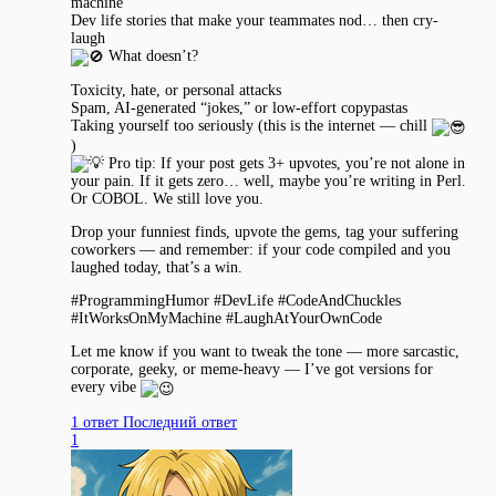
machine”
Dev life stories that make your teammates nod… then cry-
laugh
What doesn’t?
Toxicity, hate, or personal attacks
Spam, AI-generated “jokes,” or low-effort copypastas
Taking yourself too seriously (this is the internet — chill
)
Pro tip: If your post gets 3+ upvotes, you’re not alone in
your pain. If it gets zero… well, maybe you’re writing in Perl.
Or COBOL. We still love you.
Drop your funniest finds, upvote the gems, tag your suffering
coworkers — and remember: if your code compiled and you
laughed today, that’s a win.
#ProgrammingHumor #DevLife #CodeAndChuckles
#ItWorksOnMyMachine #LaughAtYourOwnCode
Let me know if you want to tweak the tone — more sarcastic,
corporate, geeky, or meme-heavy — I’ve got versions for
every vibe
1 ответ
Последний ответ
1