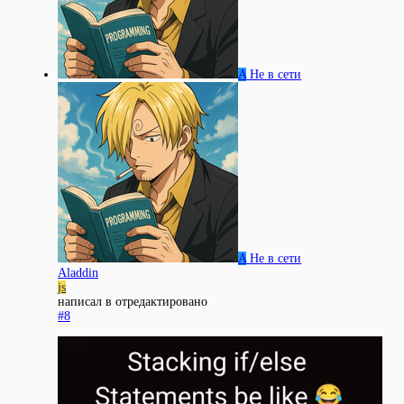
A
Не в сети
A
Не в сети
Aladdin
js
написал в
отредактировано
#8