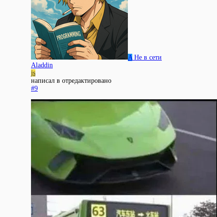
A
Не в сети
Aladdin
js
написал в
отредактировано
#9