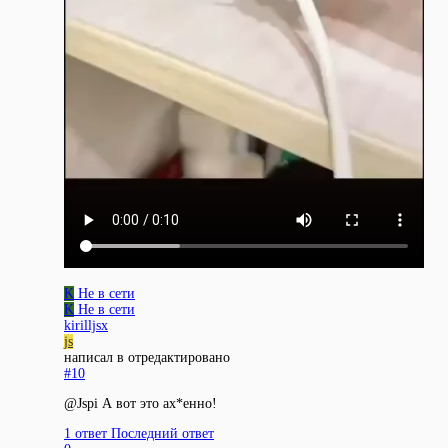
K
Не в сети
K
Не в сети
kirilljsx
js
написал в
отредактировано
#10
@Jspi А вот это ах*енно!
1 ответ
Последний ответ