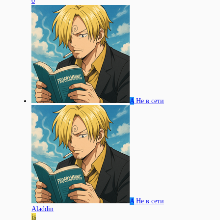
0
A
Не в сети
A
Не в сети
Aladdin
js