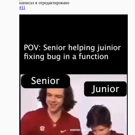
написал в
отредактировано
#11