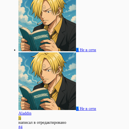
A
Не в сети
A
Не в сети
Aladdin
js
написал в
отредактировано
#4