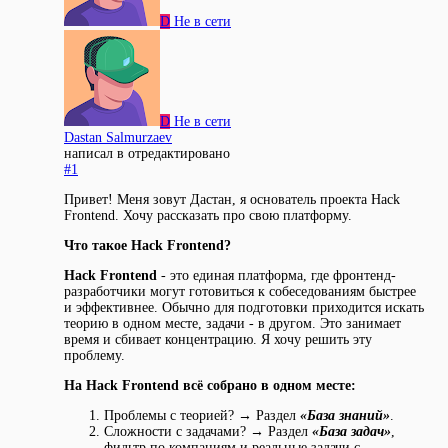
D
Не в сети
D
Не в сети
Dastan Salmurzaev
написал в
отредактировано
#1
Привет! Меня зовут Дастан, я основатель проекта Hack
Frontend. Хочу рассказать про свою платформу.
Что такое Hack Frontend?
Hack Frontend
- это единая платформа, где фронтенд-
разработчики могут готовиться к собеседованиям быстрее
и эффективнее. Обычно для подготовки приходится искать
теорию в одном месте, задачи - в другом. Это занимает
время и сбивает концентрацию. Я хочу решить эту
проблему.
На Hack Frontend всё собрано в одном месте:
Проблемы с теорией? → Раздел
«База знаний»
.
Сложности с задачами? → Раздел
«База задач»
,
фильтр по компаниям и реальные задачи с