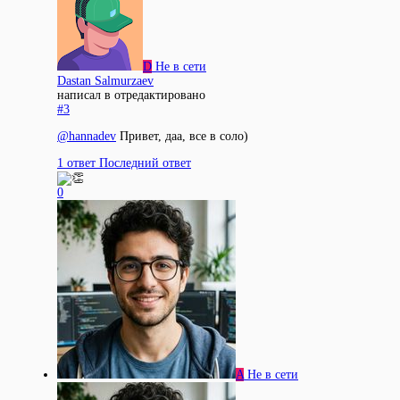
D
Не в сети
Dastan Salmurzaev
написал в
отредактировано
#3
@
hannadev
Привет, даа, все в соло)
1 ответ
Последний ответ
0
A
Не в сети