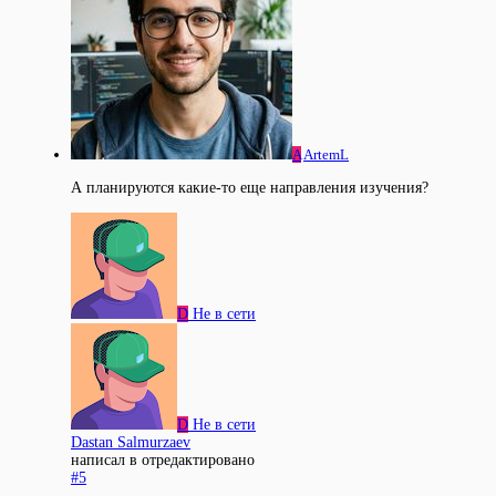
A
ArtemL
А планируются какие-то еще направления изучения?
D
Не в сети
D
Не в сети
Dastan Salmurzaev
написал в
отредактировано
#5