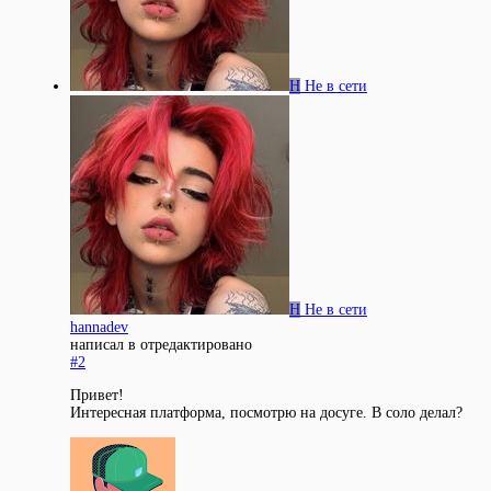
H
Не в сети
H
Не в сети
hannadev
написал в
отредактировано
#2
Привет!
Интересная платформа, посмотрю на досуге. В соло делал?