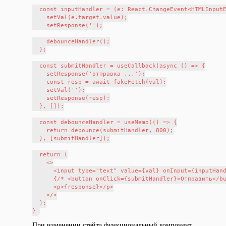
  const inputHandler = (e: React.ChangeEvent<HTMLInputE
    setVal(e.target.value);

    setResponse('');

    debounceHandler();

  };

  const submitHandler = useCallback(async () => {

    setResponse('отправка ...');

    const resp = await fakeFetch(val);

    setVal('');

    setResponse(resp);

  }, []);

  const debounceHandler = useMemo(() => {

    return debounce(submitHandler, 800);

  }, [submitHandler]);

  return (

    <>

      <input type="text" value={val} onInput={inputHand
      {/* <button onClick={submitHandler}>Отправить</bu
      <p>{response}</p>

    </>

  );

При изменении стейта функциональный компонент