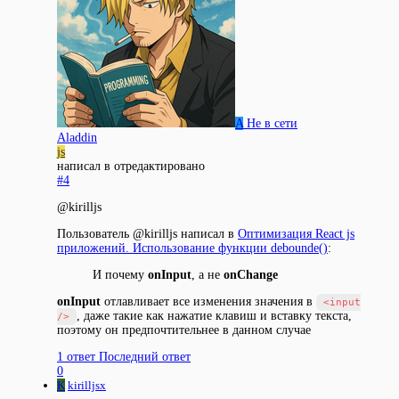
A
Не в сети
Aladdin
js
написал в
отредактировано
#4
@kirilljs
Пользователь @kirilljs написал в
Оптимизация React js
приложений. Использование функции debounde()
:
И почему
onInput
, а не
onChange
onInput
отлавливает все изменения значения в
<input
, даже такие как нажатие клавиш и вставку текста,
/>
поэтому он предпочтительнее в данном случае
1 ответ
Последний ответ
0
K
kirilljsx