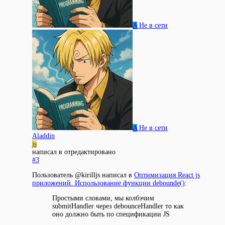
A
Не в сети
A
Не в сети
Aladdin
js
написал в
отредактировано
#3
Пользователь @kirilljs написал в
Оптимизация React js
приложений. Использование функции debounde()
:
Простыми словами, мы колбэчим
submitHandler через debounceHandler то как
оно должно быть по спецификации JS