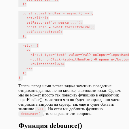
  };

  const submitHandler = async () => {

    setVal('');

    setResponse('отправка ...');

    const resp = await fakeFetch(val);

    setResponse(resp);

  };

  return (

    <>

      <input type="text" value={val} onInput={inputHand
      <button onClick={submitHandler}>Отправить</button
      <p>{response}</p>

    </>

  );

Теперь перед нами встала задача заменить поведение:
отправлять данные не по кнопке, а автоматически. Однако
мы не может просто так повесить функцию в обработчик
inputHandler(), мало того что он будет неоправданно часто
отправлять запросы на сервер, так еще и будет сбивать
значение
. Но если мы добавить функцию
val
, то она решит эти вопросы.
debounce()
Функция debounce()