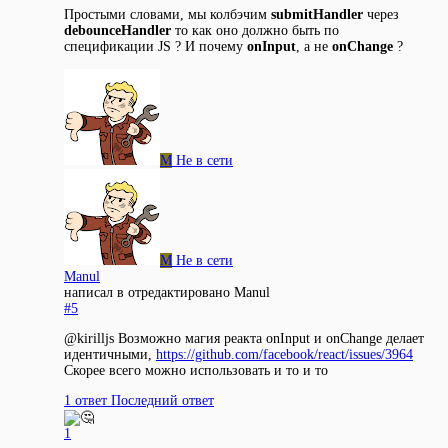
Простыми словами, мы колбэчим
submitHandler
через
debounceHandler
то как оно должно быть по
спецификации JS ? И почему
onInput
, а не
onChange
?
M
Не в сети
M
Не в сети
Manul
написал в
отредактировано Manul
#5
@kirilljs Возможно магия реакта onInput и onChange делает
идентичными,
https://github.com/facebook/react/issues/3964
Скорее всего можно использовать и то и то
1 ответ
Последний ответ
1