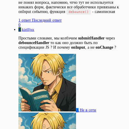
не понял вопроса, напомню, чтчо тут не используется
никаких форм, фактически все обработчики привязаны к
onInput событию, функция
- самописная
debounce()
1 ответ
Последний ответ
0
K
kirilljsx
Простыми словами, мы колбэчим
submitHandler
через
debounceHandler
то как оно должно быть по
спецификации JS ? И почему
onInput
, а не
onChange
?
A
Не в сети