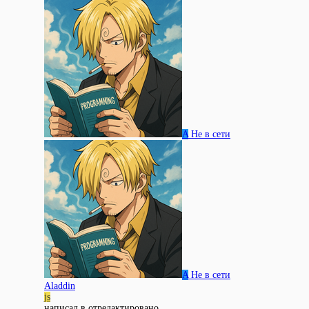
A
Не в сети
A
Не в сети
Aladdin
js
написал в
отредактировано