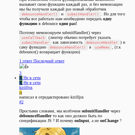
вызывает свою функцию каждый раз, и без мемоизации
мы бы получали каждый раз новый обработчик
и
. Но для того
debounceHandler()
submitHandler()
чтобы все работало нам необходимо передать
одну
функцию
в debounce
один раз!
Поэтому мемоизируем submitHandler() через
(линтер обычно потребует указать
useCallback
как зависимость
) и
submitHandler
debounceHandler
саму функцию
в
, (т.к
debounceHandler()
useMemo
debounce() возвращает функцию)
1 ответ
Последний ответ
3
K
Не в сети
K
Не в сети
kirilljsx
js
написал в
отредактировано kirilljsx
#2
Простыми словами, мы колбэчим
submitHandler
через
debounceHandler
то как оно должно быть по
спецификации JS ? И почему
onInput
, а не
onChange
?