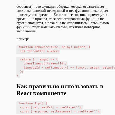
debounce() - это функция-обертка, которая ограничивает
число выполнений переданной в нее функции, некоторым
промежутком времени. Если точнее, то, пока промежуток
времени не прошел, то зарегистрированная функция не
будет исполнятся, а пока она не исполнилась, новый вызов
функции будет замещать старый, исключая повторное
выполнение.
пример:
function debounce(func, delay: number) {

  let timeoutId: number;

  return (...args) => {

    clearTimeout(timeoutId);

    timeoutId = setTimeout(() => func(...args), delay);
  };

Как правильно использовать в
React компоненте
function App() {

  const [val, setVal] = useState('');

  const [response, setResponse] = useState('');
