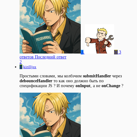
A
M
3
ответов
Последний ответ
2
K
kirilljsx
Простыми словами, мы колбэчим
submitHandler
через
debounceHandler
то как оно должно быть по
спецификации JS ? И почему
onInput
, а не
onChange
?