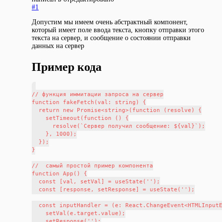
#1
Допустим мы имеем очень абстрактный компонент,
который имеет поле ввода текста, кнопку отправки этого
текста на сервер, и сообщение о состоянии отправки
данных на сервер
Пример кода
// функция иммитации запроса на сервер

function fakeFetch(val: string) {

  return new Promise<string>(function (resolve) {

    setTimeout(function () {

      resolve(`Сервер получил сообщение: ${val}`);

    }, 1000);

  });

}

//  самый простой пример компонента

function App() {

  const [val, setVal] = useState('');

  const [response, setResponse] = useState('');

  const inputHandler = (e: React.ChangeEvent<HTMLInputE
    setVal(e.target.value);

    setResponse('');
